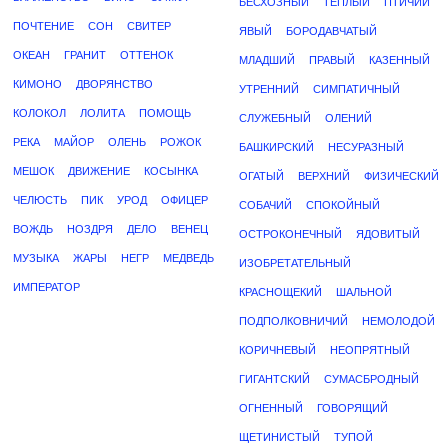
БЕСХОЗНЫЙ
ТЕПЛЫЙ
ПТИЧИЙ
ПОЧТЕНИЕ
СОН
СВИТЕР
ЯВЫЙ
БОРОДАВЧАТЫЙ
ОКЕАН
ГРАНИТ
ОТТЕНОК
МЛАДШИЙ
ПРАВЫЙ
КАЗЕННЫЙ
КИМОНО
ДВОРЯНСТВО
УТРЕННИЙ
СИМПАТИЧНЫЙ
КОЛОКОЛ
ЛОЛИТА
ПОМОЩЬ
СЛУЖЕБНЫЙ
ОЛЕНИЙ
РЕКА
МАЙОР
ОЛЕНЬ
РОЖОК
БАШКИРСКИЙ
НЕСУРАЗНЫЙ
МЕШОК
ДВИЖЕНИЕ
КОСЫНКА
ОГАТЫЙ
ВЕРХНИЙ
ФИЗИЧЕСКИЙ
ЧЕЛЮСТЬ
ПИК
УРОД
ОФИЦЕР
СОБАЧИЙ
СПОКОЙНЫЙ
ВОЖДЬ
НОЗДРЯ
ДЕЛО
ВЕНЕЦ
ОСТРОКОНЕЧНЫЙ
ЯДОВИТЫЙ
МУЗЫКА
ЖАРЫ
НЕГР
МЕДВЕДЬ
ИЗОБРЕТАТЕЛЬНЫЙ
ИМПЕРАТОР
КРАСНОЩЕКИЙ
ШАЛЬНОЙ
ПОДПОЛКОВНИЧИЙ
НЕМОЛОДОЙ
КОРИЧНЕВЫЙ
НЕОПРЯТНЫЙ
ГИГАНТСКИЙ
СУМАСБРОДНЫЙ
ОГНЕННЫЙ
ГОВОРЯЩИЙ
ЩЕТИНИСТЫЙ
ТУПОЙ