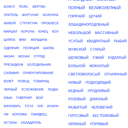
КОЖУХ
ПОЯС
ЖЕРТВА
ПОЛНЫЙ
ВЕЛИКОЛЕПНЫЙ
ЗРИТЕЛЬ
ФОРТУНАТ
КОЛОННА
ГОРЯЧИЙ
ЩУЧИЙ
ЖИВОЙ
СТРУКТУРА
ПРОБЛЕСК
ЛОШАДИНОПОДОБНЫЙ
МАРШАЛ
КОРОНА
ЮНЕЦ
КОЛ
НЕБОЛЬШОЙ
МАССИВНЫЙ
ШЛЯПА
ВРАГ
ЖЕНЩИНА
УСАТЫЙ
КВАДРАТНЫЙ
РЫБИЙ
ОДЕЯНИЕ
ПОЛИЦИЯ
ШАПКА
МУЖСКОЙ
СТАРЫЙ
ФАЗАН
МОНАХ
ОТРЯД
ШЕЛКОВЫЙ
УЗКИЙ
КУДЛАТЫЙ
ПРЕЗИДИУМ
ХОЛОДИЛЬНИК
БОЛЬНОЙ
МОХНАТЫЙ
СИЛЬВИЯ
ОРИЕНТИРОВАНИЕ
СВЕТЛОВОЛОСЫЙ
ОТЧАЯННЫЙ
ВЗЛЕТ
ПОВОД
ТОВАРИЩ
НОВЫЙ
ПОДХОДЯЩИЙ
ЧЕРНЫЙ
УСЛОЖНЕНИЕ
ЛОДКА
БЕДНЫЙ
УРОДЛИВЫЙ
КЛЫК
ГУВЕРНЕР
ВОЙ
РОЗОВЫЙ
ДЛИННЫЙ
КИНОВАРЬ
ТОТА
ЧУБ
ИОАНН
РАЗБИТЫЙ
ЧЕЛОВЕЧИЙ
УМ
КОРОВКА
ГВАРДЕЕЦ
ГИПСОВЫЙ
БЕСТОЛКОВЫЙ
ИСТИНА
ОБЛАДАТЕЛЬ
ОРЛИНЫЙ
УПРЯМЫЙ