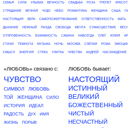
СЕМЬЯ
СИЛА
УЛЫБКА
ВЕЧНОСТЬ
СВАДЬБА
РОЗА
ТРЕПЕТ
КРАСОТ
СТРАДАНИЕ
ВЕЧНАЯ
ЧУДО
НЕБО
РОМАНТИКА
ЖЕНЩИНА
САША
П
НАСТОЯЩАЯ
ВЕРА
САМОПОЖЕРТВОВАНИЕ
ОТВЕТСТВЕННОСТЬ
МАТЬ
ДЫХАНИЕ
НЕЖНЫЙ
ПИЗДА
СВОБОДА
МЕЧТА
СУМАСШЕСТВИЕ
ВЕС
ОТКРОВЕННОСТЬ
ВЗАИМНОСТЬ
САБИНА
НАВСЕГДА
ОЛЕГ
ЮЛИЯ
АР
СТИХИ
ТЕМНОТА
МУЗЫКА
НОЧЬ
МОСКВА
СЛЕПАЯ
РОМА
ЭМОЦИ
СМЫСЛ
ЭНЕРГИЯ
СТРАХ
УЛИТКА
ЧУВСТВА
АНДРЕЙ
НАСЛАЖДЕНИЕ
«ЛЮБОВЬ»
связано с:
ЛЮБОВЬ бывает:
ЧУВСТВО
НАСТОЯЩИЙ
ИСТИННЫЙ
СИМВОЛ
ЛЮБОВЬ
ВЕЛИКИЙ
ТОЙ
ЖЕНЩИНА
СИЛО
БОЖЕСТВЕННЫЙ
ИСТОРИЯ
ИДЕАЛ
ЧИСТЫЙ
РАДОСТЬ
ДУХ
ИМЯ
НЕСЧАСТНЫЙ
ЖИЗНЬ
ПОРЫВ