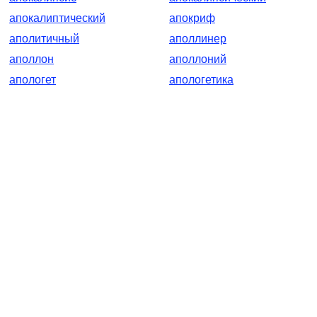
апокалиптический
апокриф
аполитичный
аполлинер
аполлон
аполлоний
апологет
апологетика