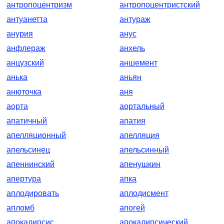
антропоцентризм
антропоцентристский
антуанетта
антураж
анурия
анус
анфлераж
анхель
анцузский
аншемент
анька
аньян
анюточка
аня
аорта
аортальный
апатичный
апатия
апелляционный
апелляция
апельсинец
апельсинный
апеннинский
апенушкин
апертура
апка
аплодировать
аплодисмент
апломб
апогей
апокалипсис
апокалипсический