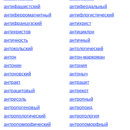
антифашистский
антифеодальный
антиферромагнитный
антифлогистический
антифранцузский
антихрист
антихристов
антициклон
античность
античный
антокольский
антологический
антон
антон-маркоман
антонин
антония
антоновский
антоныч
антракт
антрацит
антрацитовый
антрекот
антресоль
антропный
антропогеновый
антропоид
антропологический
антропология
антропоморфический
антропоморфный