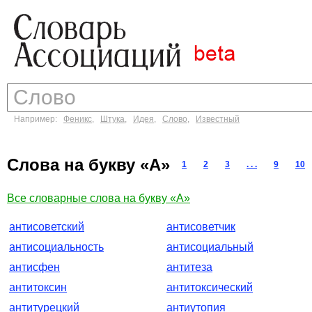
Например:
Феникс
,
Штука
,
Идея
,
Слово
,
Известный
Слова на букву «А»
1
2
3
. . .
9
10
Все словарные слова на букву «А»
антисоветский
антисоветчик
антисоциальность
антисоциальный
антисфен
антитеза
антитоксин
антитоксический
антитурецкий
антиутопия