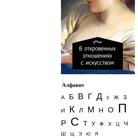
Алфавит
Д
В
Г
Б
З
А
Ж
Е
П
К
М
О
Н
Л
И
С
Р
Т
Ч
У
Ф
Х
Ц
Ш
Э
Я
Щ
Ю