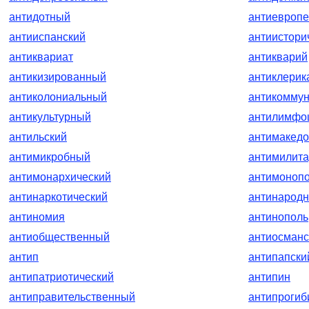
антидотный
антиевропе
антииспанский
антиистори
антиквариат
антикварий
антикизированный
антиклерик
антиколониальный
антикоммун
антикультурный
антилимфо
антильский
антимакедо
антимикробный
антимилита
антимонархический
антимоноп
антинаркотический
антинарод
антиномия
антинополь
антиобщественный
антиосманс
антип
антипапски
антипатриотический
антипин
антиправительственный
антипрогиб