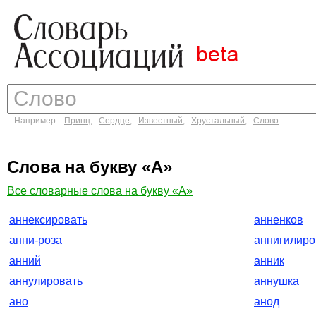
Например:
Принц
,
Сердце
,
Известный
,
Хрустальный
,
Слово
Слова на букву «А»
Все словарные слова на букву «А»
аннексировать
анненков
анни-роза
аннигилиро
анний
анник
аннулировать
аннушка
ано
анод