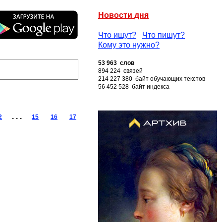
Новости дня
Что ищут?
Что пишут?
Кому это нужно?
53 963 слов
894 224 связей
214 227 380 байт обучающих текстов
56 452 528 байт индекса
. . .
2
15
16
17