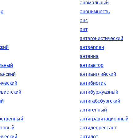
аномальный
ер
анонимность
анс
ант
антагонистический
ский
антверпен
антенна
льный
антиавтор
анский
антианглийский
ический
антибиотик
вистский
антибуржуазный
ый
антигабсбургский
антигенный
рственный
антигравитационный
нговый
антидепрессант
ический
антидот