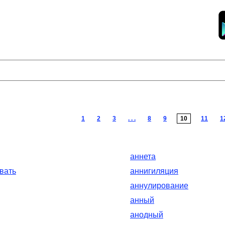
1
2
3
. . .
8
9
10
11
1
аннета
вать
аннигиляция
аннулирование
анный
анодный