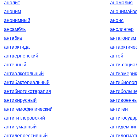
анолит
аномалия
аноним
анонимайз
анонимный
анонс
ансамбль
анслингер
антабка
антагонизм
антарктида
антарктиче
антверпенский
антей
антенный
анти-социа
антиалкогольный
антиамерик
антибактериальный
антибиолог
антибиотикотерапия
антибольше
антивирусный
антивоенн
антигемофилический
антиген
антигитлеровский
антигосуда
антигуманный
антидемпи
антидепрессивный
антидогмат