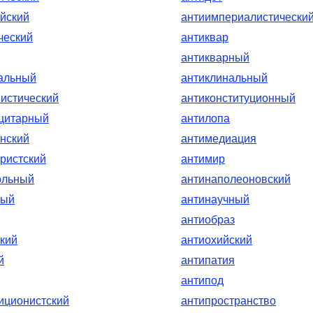
йский
антиимпериалистически
ческий
антиквар
антикварный
альный
антиклинальный
истический
антиконституционный
цитарный
антилопа
нский
антимедиация
ристский
антимир
ольный
антинаполеоновский
ный
антинаучный
антиобраз
кий
антиохийский
й
антипатия
антипод
иционистский
антипространство