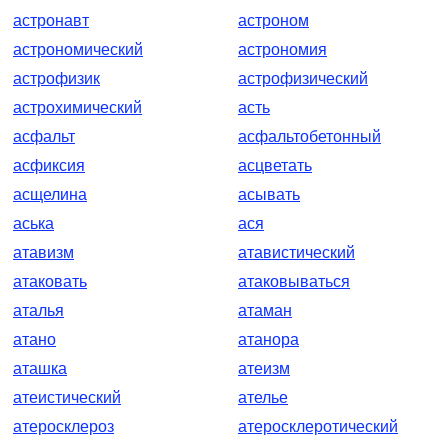
астронавт
астроном
астрономический
астрономия
астрофизик
астрофизический
астрохимический
асть
асфальт
асфальтобетонный
асфиксия
асцветать
асщелина
асывать
аська
ася
атавизм
атавистический
атаковать
атаковываться
аталья
атаман
атано
атанора
аташка
атеизм
атеистический
ателье
атеросклероз
атеросклеротический