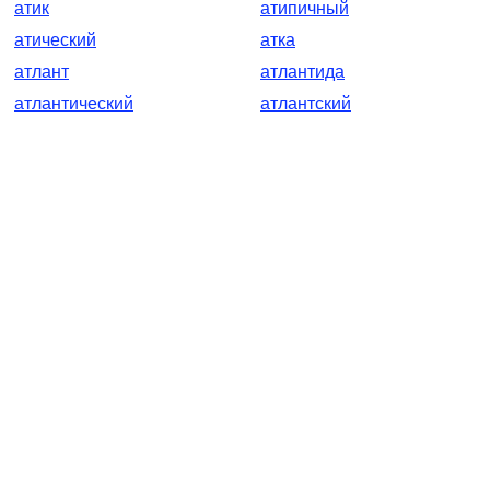
атик
атипичный
атический
атка
атлант
атлантида
атлантический
атлантский