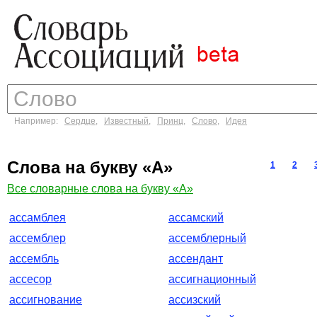
Например:
Сердце
,
Известный
,
Принц
,
Слово
,
Идея
Слова на букву «А»
1
2
Все словарные слова на букву «А»
ассамблея
ассамский
ассемблер
ассемблерный
ассембль
ассендант
ассесор
ассигнационный
ассигнование
ассизский