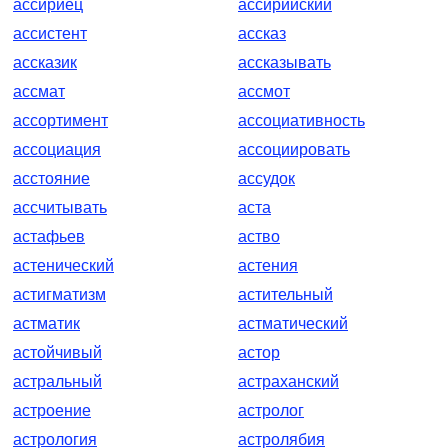
ассириец
ассирийский
ассистент
ассказ
ассказик
ассказывать
ассмат
ассмот
ассортимент
ассоциативность
ассоциация
ассоциировать
асстояние
ассудок
ассчитывать
аста
астафьев
аство
астенический
астения
астигматизм
астительный
астматик
астматический
астойчивый
астор
астральный
астраханский
астроение
астролог
астрология
астролябия