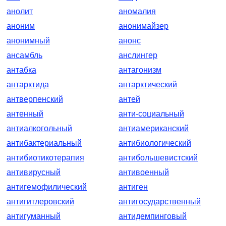
анолит
аномалия
аноним
анонимайзер
анонимный
анонс
ансамбль
анслингер
антабка
антагонизм
антарктида
антарктический
антверпенский
антей
антенный
анти-социальный
антиалкогольный
антиамериканский
антибактериальный
антибиологический
антибиотикотерапия
антибольшевистский
антивирусный
антивоенный
антигемофилический
антиген
антигитлеровский
антигосударственный
антигуманный
антидемпинговый