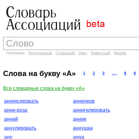
Например:
Хрустальный
,
Страшный
,
Цвет
,
Известный
,
Феникс
Слова на букву «А»
1
2
3
. . .
8
9
Все словарные слова на букву «А»
аннексировать
анненков
анни-роза
аннигилировать
анний
анник
аннулировать
аннушка
ано
анод