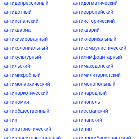
антидепрессивный
антидогматический
антидотный
антиевропейский
антииспанский
антиисторический
антиквариат
антикварий
антикизированный
антиклерикальный
антиколониальный
антикоммунистический
антикультурный
антилимфоцитарный
антильский
антимакедонский
антимикробный
антимилитаристский
антимонархический
антимонопольный
антинаркотический
антинародный
антиномия
антинополь
антиобщественный
антиосманский
антип
антипапский
антипатриотический
антипин
антиправительственный
антипрогибиционистский