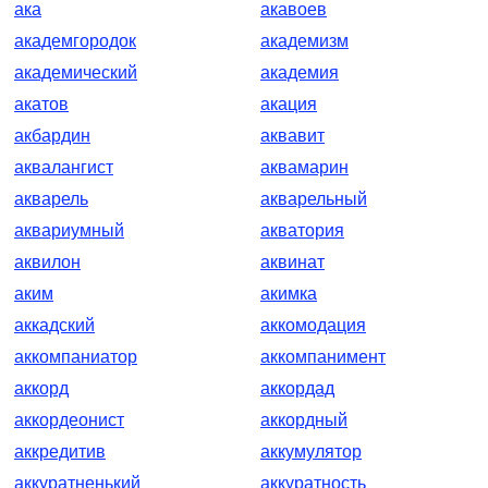
ака
акавоев
академгородок
академизм
академический
академия
акатов
акация
акбардин
аквавит
аквалангист
аквамарин
акварель
акварельный
аквариумный
акватория
аквилон
аквинат
аким
акимка
аккадский
аккомодация
аккомпаниатор
аккомпанимент
аккорд
аккордад
аккордеонист
аккордный
аккредитив
аккумулятор
аккуратненький
аккуратность