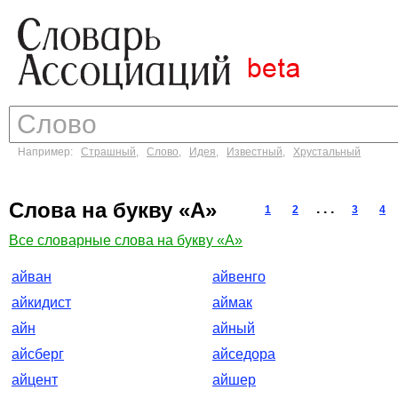
Например:
Страшный
,
Слово
,
Идея
,
Известный
,
Хрустальный
Слова на букву «А»
. . .
1
2
3
4
Все словарные слова на букву «А»
айван
айвенго
айкидист
аймак
айн
айный
айсберг
айседора
айцент
айшер