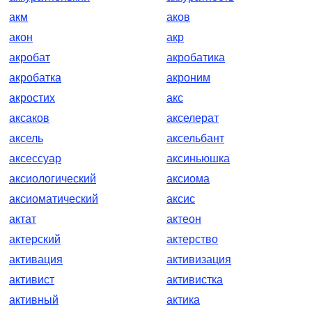
акм
аков
акон
акр
акробат
акробатика
акробатка
акроним
акростих
акс
аксаков
акселерат
аксель
аксельбант
аксессуар
аксиньюшка
аксиологический
аксиома
аксиоматический
аксис
актат
актеон
актерский
актерство
активация
активизация
активист
активистка
активный
актика