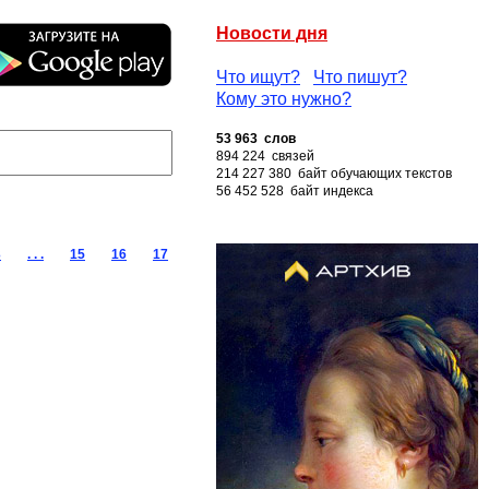
Новости дня
Что ищут?
Что пишут?
Кому это нужно?
53 963 слов
894 224 связей
214 227 380 байт обучающих текстов
56 452 528 байт индекса
3
. . .
15
16
17