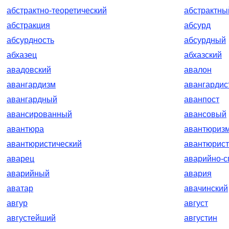
абстрактно-теоретический
абстрактны
абстракция
абсурд
абсурдность
абсурдный
абхазец
абхазский
авадовский
авалон
авангардизм
авангардис
авангардный
аванпост
авансированный
авансовый
авантюра
авантюриз
авантюристический
авантюрист
аварец
аварийно-с
аварийный
авария
аватар
авачинский
авгур
август
августейший
августин