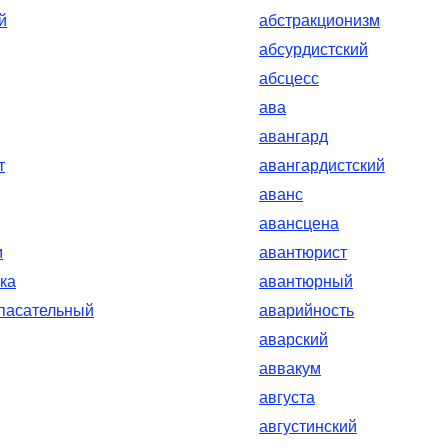
й
абстракционизм
абсурдистский
абсцесс
ава
авангард
т
авангардистский
аванс
авансцена
м
авантюрист
ка
авантюрный
пасательный
аварийность
аварский
аввакум
августа
августинский