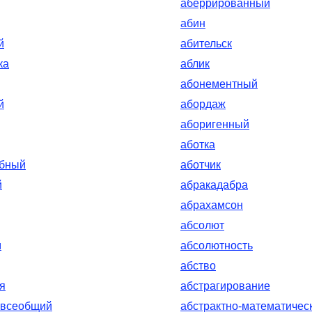
аберрированный
абин
й
абительск
ка
аблик
абонементный
й
абордаж
аборигенный
аботка
обный
аботчик
й
абракадабра
абрахамсон
абсолют
м
абсолютность
абство
я
абстрагирование
-всеобщий
абстрактно-математичес