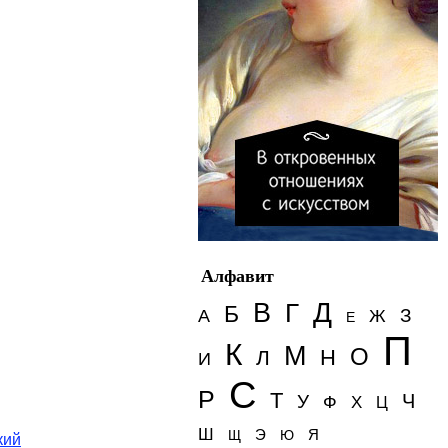
Алфавит
Д
В
Г
Б
З
А
Ж
Е
П
К
М
О
Н
Л
И
С
Р
Т
Ч
У
Ф
Х
Ц
Ш
Э
Я
Щ
Ю
кий