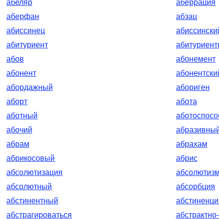
абеляр
аберрация
аберфан
абзац
абиссинец
абиссински
абитуриент
абитуриент
абов
абонемент
абонент
абонентски
абордажный
абориген
аборт
абота
аботный
аботоспос
абочий
абразивны
абрам
абрахам
абрикосовый
абрис
абсолютизация
абсолютиз
абсолютный
абсорбция
абстинентный
абстиненци
абстрагироваться
абстрактно