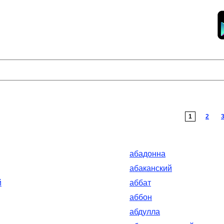
1
2
абадонна
абаканский
й
аббат
аббон
абдулла