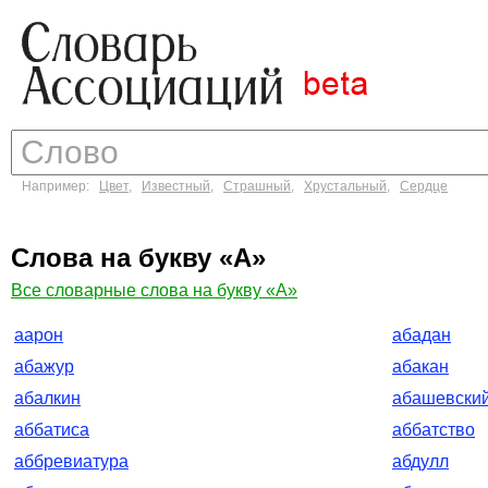
Например:
Цвет
,
Известный
,
Страшный
,
Хрустальный
,
Сердце
Слова на букву «А»
Все словарные слова на букву «А»
аарон
абадан
абажур
абакан
абалкин
абашевски
аббатиса
аббатство
аббревиатура
абдулл