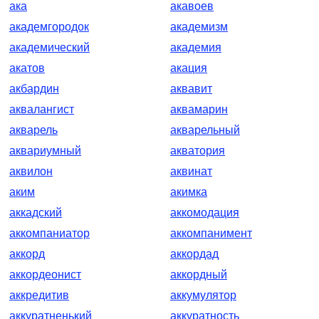
ака
акавоев
академгородок
академизм
академический
академия
акатов
акация
акбардин
аквавит
аквалангист
аквамарин
акварель
акварельный
аквариумный
акватория
аквилон
аквинат
аким
акимка
аккадский
аккомодация
аккомпаниатор
аккомпанимент
аккорд
аккордад
аккордеонист
аккордный
аккредитив
аккумулятор
аккуратненький
аккуратность