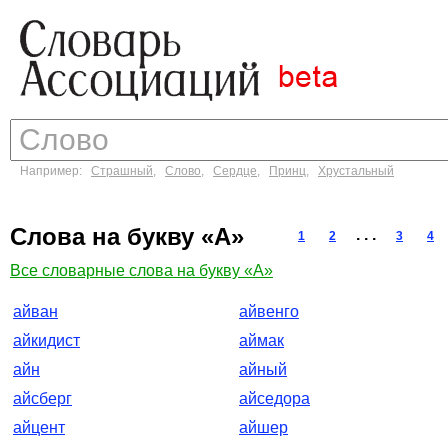
Например:
Страшный
,
Слово
,
Сердце
,
Принц
,
Хрустальный
Слова на букву «А»
. . .
1
2
3
4
Все словарные слова на букву «А»
айван
айвенго
айкидист
аймак
айн
айный
айсберг
айседора
айцент
айшер