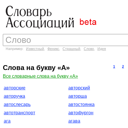
Например:
Известный
,
Феникс
,
Страшный
,
Слово
,
Идея
Слова на букву «А»
1
2
Все словарные слова на букву «А»
авторские
авторский
авторучка
авторша
автослесарь
автостоянка
автотранспорт
автофургон
ага
агава