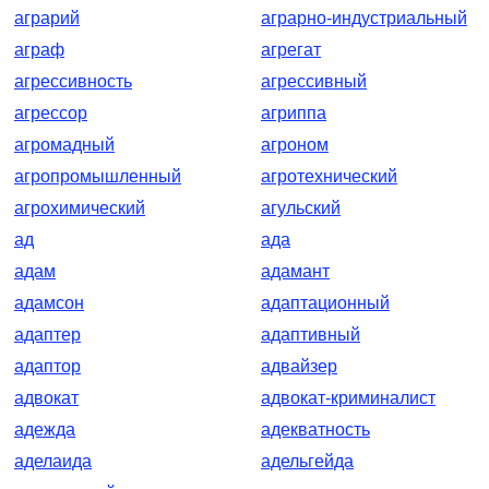
аграрий
аграрно-индустриальный
аграф
агрегат
агрессивность
агрессивный
агрессор
агриппа
агромадный
агроном
агропромышленный
агротехнический
агрохимический
агульский
ад
ада
адам
адамант
адамсон
адаптационный
адаптер
адаптивный
адаптор
адвайзер
адвокат
адвокат-криминалист
адежда
адекватность
аделаида
адельгейда