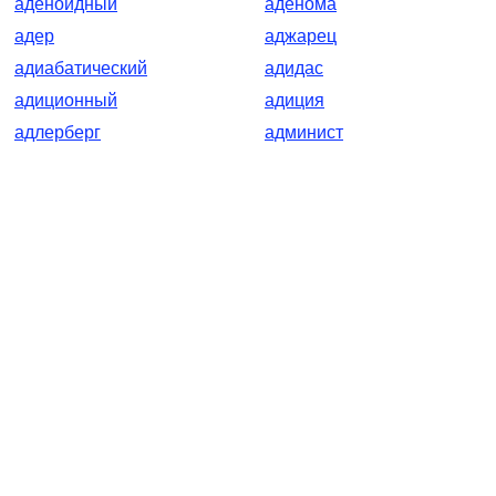
аденоидный
аденома
адер
аджарец
адиабатический
адидас
адиционный
адиция
адлерберг
админист