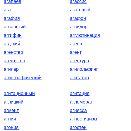
агапеев
агассис
агат
агатовый
агафия
агафон
агванский
агвидор
аггифин
агглютинация
агдский
агеев
агенство
агент
агентство
агентура
агилар
агилольфинг
агиографический
агитатор
агитационный
агитация
аглицкий
агломерат
агмент
агнесса
агния
агностицизм
агония
агостен