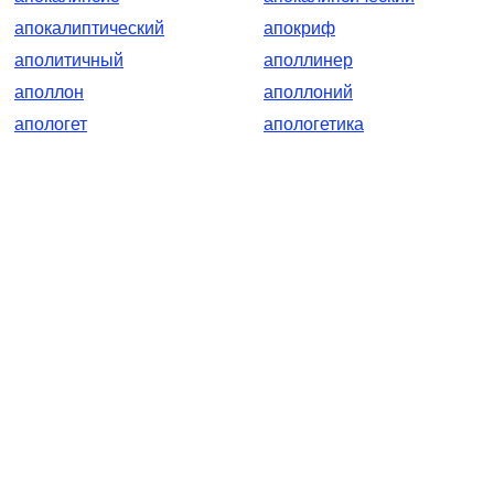
апокалиптический
апокриф
аполитичный
аполлинер
аполлон
аполлоний
апологет
апологетика