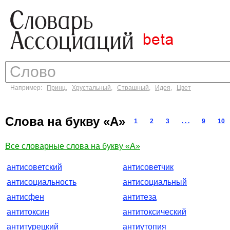
Например:
Принц
,
Хрустальный
,
Страшный
,
Идея
,
Цвет
Слова на букву «А»
1
2
3
. . .
9
10
Все словарные слова на букву «А»
антисоветский
антисоветчик
антисоциальность
антисоциальный
антисфен
антитеза
антитоксин
антитоксический
антитурецкий
антиутопия