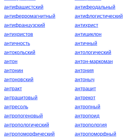
антифашистский
антифеодальный
антиферромагнитный
антифлогистический
антифранцузский
антихрист
антихристов
антициклон
античность
античный
антокольский
антологический
антон
антон-маркоман
антонин
антония
антоновский
антоныч
антракт
антрацит
антрацитовый
антрекот
антресоль
антропный
антропогеновый
антропоид
антропологический
антропология
антропоморфический
антропоморфный