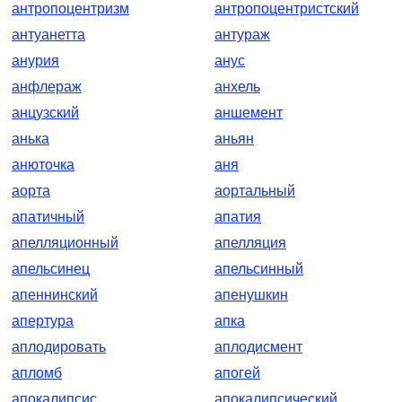
антропоцентризм
антропоцентристский
антуанетта
антураж
анурия
анус
анфлераж
анхель
анцузский
аншемент
анька
аньян
анюточка
аня
аорта
аортальный
апатичный
апатия
апелляционный
апелляция
апельсинец
апельсинный
апеннинский
апенушкин
апертура
апка
аплодировать
аплодисмент
апломб
апогей
апокалипсис
апокалипсический