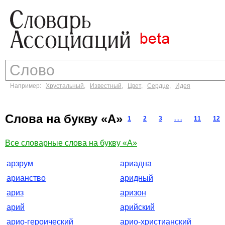
Например:
Хрустальный
,
Известный
,
Цвет
,
Сердце
,
Идея
Слова на букву «А»
1
2
3
. . .
11
12
Все словарные слова на букву «А»
арзрум
ариадна
арианство
аридный
ариз
аризон
арий
арийский
арио-героический
арио-христианский