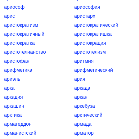
ариософ
ариософия
арис
аристарх
аристократизм
аристократический
аристократичный
аристократишка
аристократка
аристокрация
аристотелианство
аристотелизм
аристофан
аритмия
арифметика
арифметический
ариэль
ария
арка
аркада
аркадия
аркан
аркашин
аркебуза
арктика
арктический
армагеддон
армада
арманистский
арматор