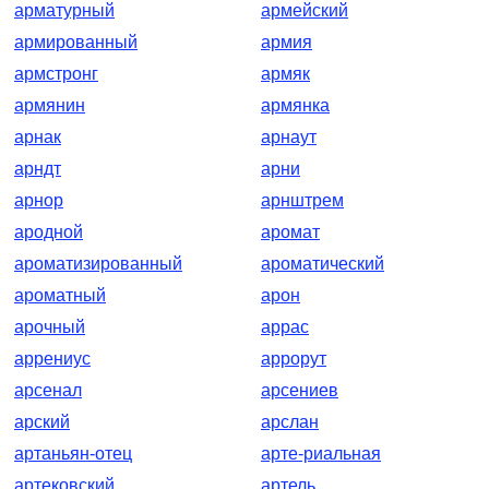
арматурный
армейский
армированный
армия
армстронг
армяк
армянин
армянка
арнак
арнаут
арндт
арни
арнор
арнштрем
ародной
аромат
ароматизированный
ароматический
ароматный
арон
арочный
аррас
аррениус
аррорут
арсенал
арсениев
арский
арслан
артаньян-отец
арте-риальная
артековский
артель