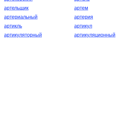
артельщик
артем
артериальный
артерия
артикль
артикул
артикуляторный
артикуляционный