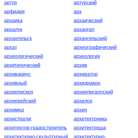
артур
артурский
арфидия
арх
архаика
архаический
архалук
архангел
архангельск
архангельский
архат
археографический
археологический
археология
архетипический
архив
архивариус
архиватор
архивный
архидиакон
архиепископ
архиепископский
архиерейский
архилох
архимед
архип
архистратиг
архитектоника
архитектор-градостроитель
архитекторша
архитектурно-скульптурный
архитектурно-