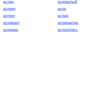
аслан
асноватый
асокин
асон
аспект
аспид
аспирант
аспирантка
аспирин
асползтись