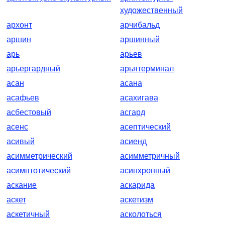
художественный
архонт
арчибальд
аршин
аршинный
арь
арьев
арьергардный
арьятерминал
асан
асана
асафьев
асахигава
асбестовый
асгард
асенс
асептический
асивый
асиенд
асимметрический
асимметричный
асимптотический
асинхронный
аскание
аскарида
аскет
аскетизм
аскетичный
асколоться