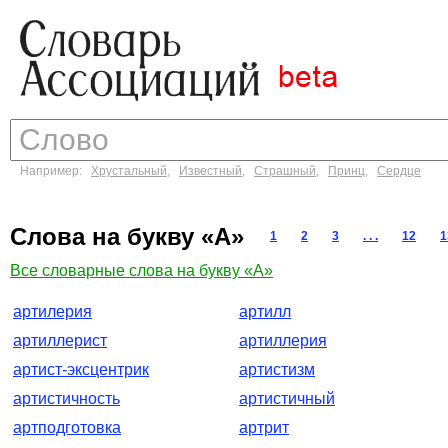
Например:
Хрустальный
,
Известный
,
Страшный
,
Принц
,
Сердце
Слова на букву «А»
1
2
3
. . .
12
1
Все словарные слова на букву «А»
артилерия
артилл
артиллерист
артиллерия
артист-эксцентрик
артистизм
артистичность
артистичный
артподготовка
артрит