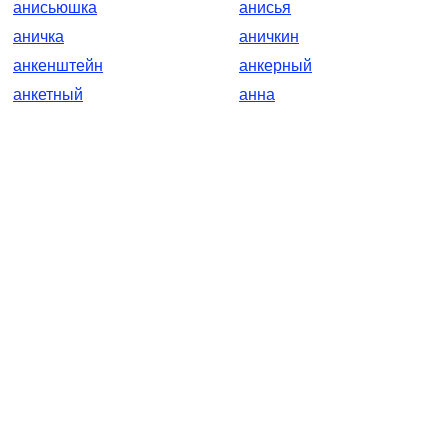
анисьюшка
анисья
аничка
аничкин
анкенштейн
анкерный
анкетный
анна