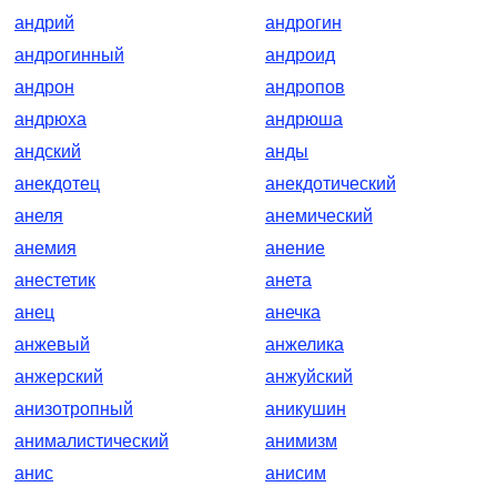
андрий
андрогин
андрогинный
андроид
андрон
андропов
андрюха
андрюша
андский
анды
анекдотец
анекдотический
анеля
анемический
анемия
анение
анестетик
анета
анец
анечка
анжевый
анжелика
анжерский
анжуйский
анизотропный
аникушин
анималистический
анимизм
анис
анисим