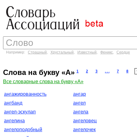
Например:
Страшный
,
Хрустальный
,
Известный
,
Феникс
,
Сердце
Слова на букву «А»
1
2
3
. . .
7
8
Все словарные слова на букву «А»
ангажированность
ангар
ангбанд
ангел
ангел-эскулап
ангела
ангелина
ангеловец
ангелоподобный
ангелочек