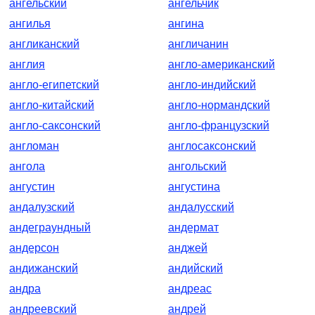
ангельский
ангельчик
ангилья
ангина
англиканский
англичанин
англия
англо-американский
англо-египетский
англо-индийский
англо-китайский
англо-нормандский
англо-саксонский
англо-французский
англоман
англосаксонский
ангола
ангольский
ангустин
ангустина
андалузский
андалусский
андеграундный
андермат
андерсон
анджей
андижанский
андийский
андра
андреас
андреевский
андрей