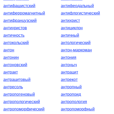
антифашистский
антифеодальный
антиферромагнитный
антифлогистический
антифранцузский
антихрист
антихристов
антициклон
античность
античный
антокольский
антологический
антон
антон-маркоман
антонин
антония
антоновский
антоныч
антракт
антрацит
антрацитовый
антрекот
антресоль
антропный
антропогеновый
антропоид
антропологический
антропология
антропоморфический
антропоморфный