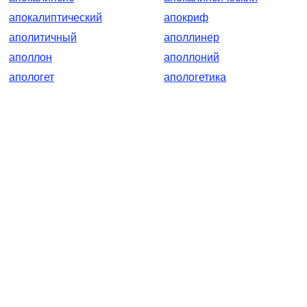
апокалиптический
апокриф
аполитичный
аполлинер
аполлон
аполлоний
апологет
апологетика