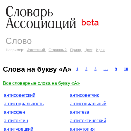
Например:
Известный
,
Страшный
,
Принц
,
Цвет
,
Идея
Слова на букву «А»
1
2
3
. . .
9
10
Все словарные слова на букву «А»
антисоветский
антисоветчик
антисоциальность
антисоциальный
антисфен
антитеза
антитоксин
антитоксический
антитурецкий
антиутопия