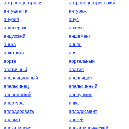
антропоцентризм
антропоцентристский
антуанетта
антураж
анурия
анус
анфлераж
анхель
анцузский
аншемент
анька
аньян
анюточка
аня
аорта
аортальный
апатичный
апатия
апелляционный
апелляция
апельсинец
апельсинный
апеннинский
апенушкин
апертура
апка
аплодировать
аплодисмент
апломб
апогей
апокалипсис
апокалипсический