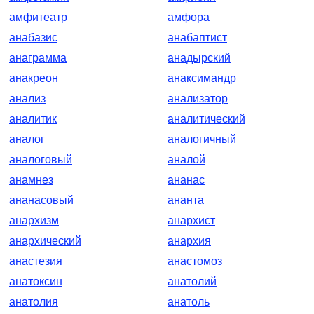
амфитеатр
амфора
анабазис
анабаптист
анаграмма
анадырский
анакреон
анаксимандр
анализ
анализатор
аналитик
аналитический
аналог
аналогичный
аналоговый
аналой
анамнез
ананас
ананасовый
ананта
анархизм
анархист
анархический
анархия
анастезия
анастомоз
анатоксин
анатолий
анатолия
анатоль