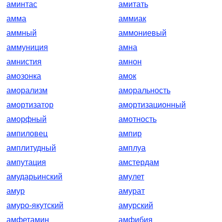
аминтас
амитать
амма
аммиак
аммный
аммониевый
аммуниция
амна
амнистия
амнон
амозонка
амок
аморализм
аморальность
амортизатор
амортизационный
аморфный
амотность
ампиловец
ампир
амплитудный
амплуа
ампутация
амстердам
амударьинский
амулет
амур
амурат
амуро-якутский
амурский
амфетамин
амфибия