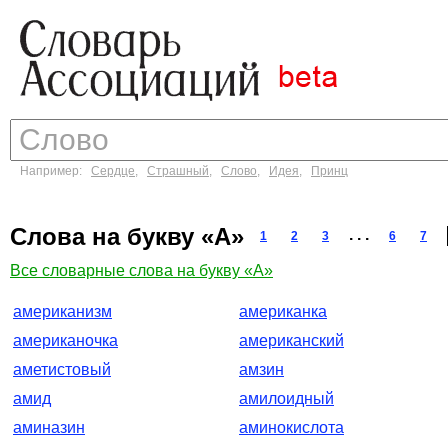
Например:
Сердце
,
Страшный
,
Слово
,
Идея
,
Принц
Слова на букву «А»
. . .
1
2
3
6
7
Все словарные слова на букву «А»
американизм
американка
американочка
американский
аметистовый
амзин
амид
амилоидный
аминазин
аминокислота