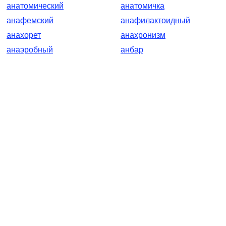
анатомический
анатомичка
анафемский
анафилактоидный
анахорет
анахронизм
анаэробный
анбар