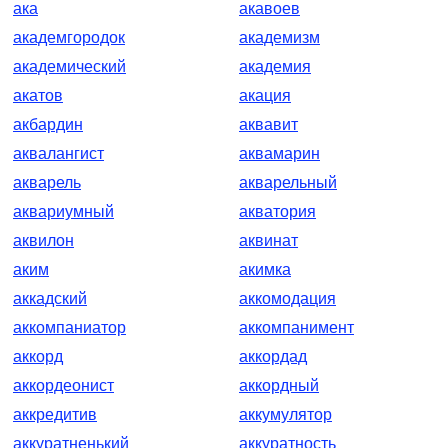
ака
акавоев
академгородок
академизм
академический
академия
акатов
акация
акбардин
аквавит
аквалангист
аквамарин
акварель
акварельный
аквариумный
акватория
аквилон
аквинат
аким
акимка
аккадский
аккомодация
аккомпаниатор
аккомпанимент
аккорд
аккордад
аккордеонист
аккордный
аккредитив
аккумулятор
аккуратненький
аккуратность