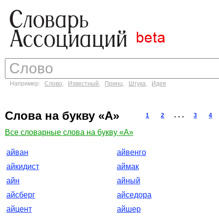
Например:
Слово
,
Известный
,
Принц
,
Штука
,
Идея
Слова на букву «А»
. . .
1
2
3
4
Все словарные слова на букву «А»
айван
айвенго
айкидист
аймак
айн
айный
айсберг
айседора
айцент
айшер