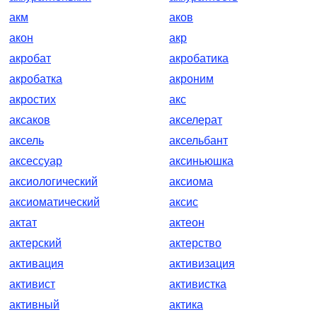
акм
аков
акон
акр
акробат
акробатика
акробатка
акроним
акростих
акс
аксаков
акселерат
аксель
аксельбант
аксессуар
аксиньюшка
аксиологический
аксиома
аксиоматический
аксис
актат
актеон
актерский
актерство
активация
активизация
активист
активистка
активный
актика