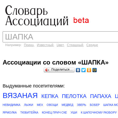
Например:
Принц
,
Известный
,
Цвет
,
Страшный
,
Сердце
Ассоциации со словом «ШАПКА»
Поделиться…
Выдуманные посетителями:
ВЯЗАНАЯ
КЕПКА
ПЕЛОТКА
ПАПАХА
НЕВИДИМКА
ЛЫЖИ
МЕХ
ОВОЩИ
МЕДВЕД
ЗВЕРЬ
БОБЕР
ШАПКА М
ЯРМОЛКА
ТЮБИТЕЙКА
КОНЕЦ ПРИЧ СКЕ
УШИ
К ШАПОЧНОМУ РАЗБОРУ