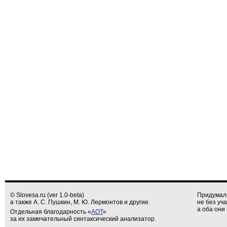
© Slovesa.ru (ver 1.0-beta)
Придумал
а также А. С. Пушкин, М. Ю. Лермонтов и другие.
не без уч
а оба они 
Отдельная благодарность «
АОТ
»
за их замечательный синтаксический анализатор.