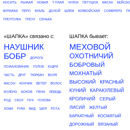
НОСИТЬ
РЫЖАЯ
НОВАЯ
Т ПЛАЯ
ЧУЛОК
ПЕТУШОК
МАСКА
БЕЙСБО
ФУРАЖКА
ПЕРО
ВУАЛЬ
ДОЛОЙ
ШЛЕМ
КОВБОЙСКАЯ
СОМБРЕРО
П
ТРЕУГОЛКА
ТРЕУХ
СЕНЬКА
«ШАПКА»
связано с:
ШАПКА бывает:
НАУШНИК
МЕХОВОЙ
БОБР
ОХОТНИЧИЙ
ДОРОГА
БОБРОВЫЙ
ПОЖАЛОВАНИЕ
ГОЛОВ
КУДРИ
МОХНАТЫЙ
ЧАСТЬ
ДРУГ
ТЮРБАН
ВОЛЯ
ВЫСОКИЙ
КРАСНЫЙ
ФАСОН
КОНЧИК
ВЕТЕР
ВОЛОС
КУНИЙ
КАРАКУЛЕВЫЙ
КОЛЕНО
БОКОВ
ПЕНА
ЛЕБЕДЬ
КРОЛИЧИЙ
СЕРЫЙ
РОД
СКОЛ
ПУХ
ГОЛОВА
ЛИСИЙ
ЖЕЛТЫЙ
ХОМА
РУКА
ВИД
ШЕЯ
РОТА
БАРХАТНЫЙ
КОСМАТЫЙ
ДОРОЖНЫЙ
ВЯЗАНЫЙ