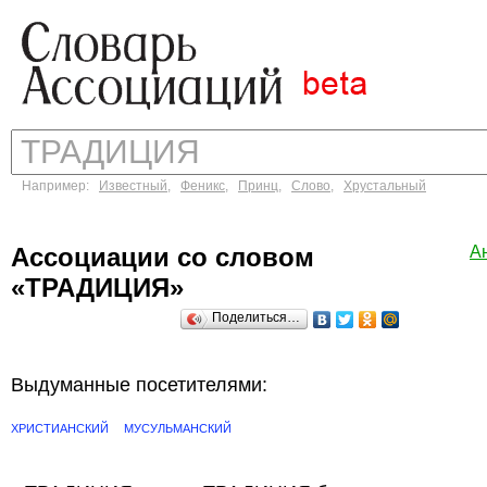
Например:
Известный
,
Феникс
,
Принц
,
Слово
,
Хрустальный
Ассоциации со словом
А
«ТРАДИЦИЯ»
Поделиться…
Выдуманные посетителями:
ХРИСТИАНСКИЙ
МУСУЛЬМАНСКИЙ