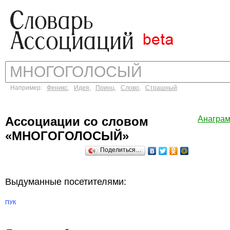
Например:
Феникс
,
Идея
,
Принц
,
Слово
,
Страшный
Ассоциации со словом
Анагра
«МНОГОГОЛОСЫЙ»
Поделиться…
Выдуманные посетителями:
ПУК