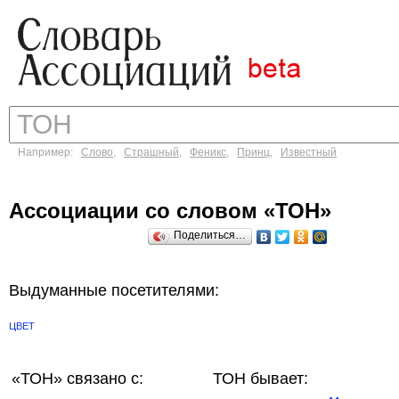
Например:
Слово
,
Страшный
,
Феникс
,
Принц
,
Известный
Ассоциации со словом «ТОН»
Поделиться…
Выдуманные посетителями:
ЦВЕТ
«ТОН»
связано с:
ТОН бывает: