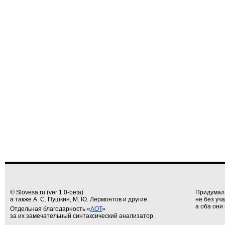
© Slovesa.ru (ver 1.0-beta)
Придумал
а также А. С. Пушкин, М. Ю. Лермонтов и другие.
не без уч
а оба они 
Отдельная благодарность «
АОТ
»
за их замечательный синтаксический анализатор.