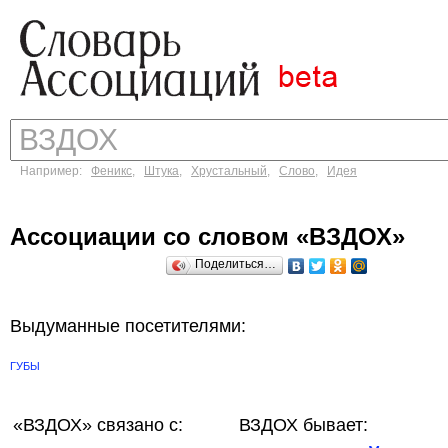
Например:
Феникс
,
Штука
,
Хрустальный
,
Слово
,
Идея
Ассоциации со словом «ВЗДОХ»
Поделиться…
Выдуманные посетителями:
ГУБЫ
«ВЗДОХ»
связано с:
ВЗДОХ бывает: