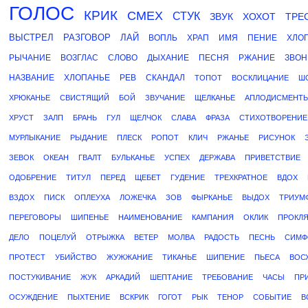
ГОЛОС
КРИК
СМЕХ
СТУК
ЗВУК
ХОХОТ
ТРЕ
ВЫСТРЕЛ
РАЗГОВОР
ЛАЙ
ВОПЛЬ
ХРАП
ИМЯ
ПЕНИЕ
ХЛО
РЫЧАНИЕ
ВОЗГЛАС
СЛОВО
ДЫХАНИЕ
ПЕСНЯ
РЖАНИЕ
ЗВОН
НАЗВАНИЕ
ХЛОПАНЬЕ
РЕВ
СКАНДАЛ
ТОПОТ
ВОСКЛИЦАНИЕ
Ш
ХРЮКАНЬЕ
СВИСТЯЩИЙ
БОЙ
ЗВУЧАНИЕ
ЩЕЛКАНЬЕ
АПЛОДИСМЕНТ
ХРУСТ
ЗАЛП
БРАНЬ
ГУЛ
ЩЕЛЧОК
СЛАВА
ФРАЗА
СТИХОТВОРЕНИЕ
МУРЛЫКАНИЕ
РЫДАНИЕ
ПЛЕСК
РОПОТ
КЛИЧ
РЖАНЬЕ
РИСУНОК
ЗЕВОК
ОКЕАН
ГВАЛТ
БУЛЬКАНЬЕ
УСПЕХ
ДЕРЖАВА
ПРИВЕТСТВИЕ
ОДОБРЕНИЕ
ТИТУЛ
ПЕРЕД
ЩЕБЕТ
ГУДЕНИЕ
ТРЕХКРАТНОЕ
ВДОХ
ВЗДОХ
ПИСК
ОПЛЕУХА
ЛОЖЕЧКА
ЗОВ
ФЫРКАНЬЕ
ВЫДОХ
ТРИУМ
ПЕРЕГОВОРЫ
ШИПЕНЬЕ
НАИМЕНОВАНИЕ
КАМПАНИЯ
ОКЛИК
ПРОКЛ
ДЕЛО
ПОЦЕЛУЙ
ОТРЫЖКА
ВЕТЕР
МОЛВА
РАДОСТЬ
ПЕСНЬ
СИМФ
ПРОТЕСТ
УБИЙСТВО
ЖУЖЖАНИЕ
ТИКАНЬЕ
ШИПЕНИЕ
ПЬЕСА
ВОС
ПОСТУКИВАНИЕ
ЖУК
АРКАДИЙ
ШЕПТАНИЕ
ТРЕБОВАНИЕ
ЧАСЫ
ПР
ОСУЖДЕНИЕ
ПЫХТЕНИЕ
ВСКРИК
ГОГОТ
РЫК
ТЕНОР
СОБЫТИЕ
В