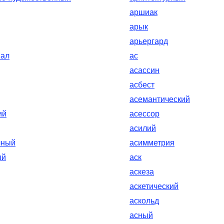
аршиак
арык
арьергард
нал
ас
асассин
асбест
асемантический
ий
асессор
асилий
чный
асимметрия
ый
аск
аскеза
аскетический
аскольд
асный