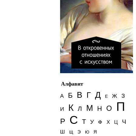
Алфавит
Д
В
Г
Б
З
А
Ж
Е
П
К
М
О
Н
Л
И
С
Р
Т
Ч
У
Ф
Х
Ц
Ш
Э
Я
Щ
Ю