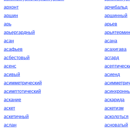
архонт
арчибальд
аршин
аршинный
арь
арьев
арьергардный
арьятерми
асан
асана
асафьев
асахигава
асбестовый
асгард
асенс
асептическ
асивый
асиенд
асимметрический
асимметри
асимптотический
асинхронн
аскание
аскарида
аскет
аскетизм
аскетичный
асколоться
аслан
асноватый