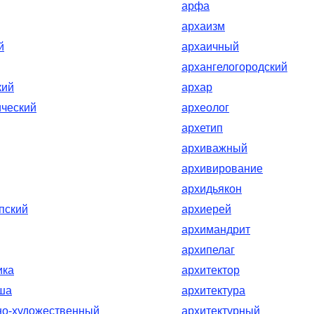
арфа
архаизм
й
архаичный
архангелогородский
кий
архар
ческий
археолог
архетип
архиважный
архивирование
архидьякон
пский
архиерей
архимандрит
архипелаг
ика
архитектор
ша
архитектура
но-художественный
архитектурный