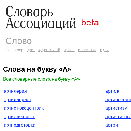
Например:
Цвет
,
Хрустальный
,
Принц
,
Известный
,
Идея
Слова на букву «А»
Все словарные слова на букву «А»
артилерия
артилл
артиллерист
артиллерия
артист-эксцентрик
артистизм
артистичность
артистичны
артподготовка
артрит