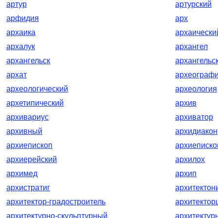
артур
артурский
арфидия
арх
архаика
архаически
архалук
архангел
архангельск
архангельс
архат
археографи
археологический
археология
архетипический
архив
архивариус
архиватор
архивный
архидиакон
архиепископ
архиеписко
архиерейский
архилох
архимед
архип
архистратиг
архитектон
архитектор-градостроитель
архитектор
архитектурно-скульптурный
архитектур