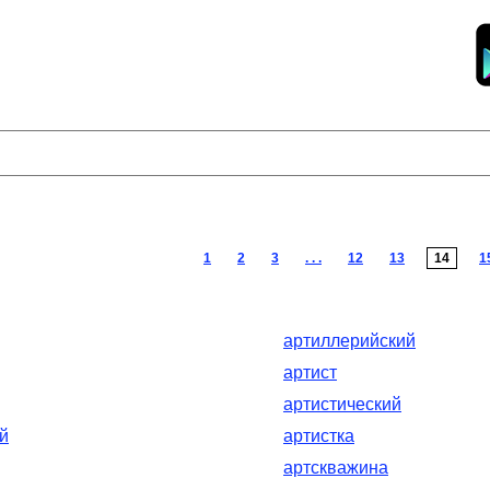
1
2
3
. . .
12
13
14
1
артиллерийский
артист
артистический
й
артистка
артскважина