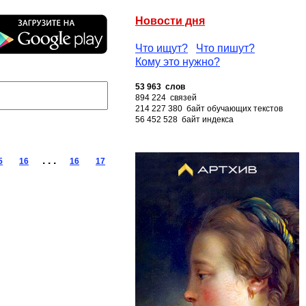
Новости дня
Что ищут?
Что пишут?
Кому это нужно?
53 963 слов
894 224 связей
214 227 380 байт обучающих текстов
56 452 528 байт индекса
. . .
5
16
16
17