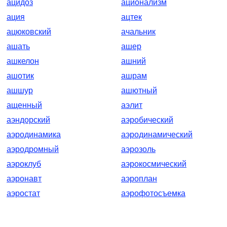
ацидоз
ационализм
ация
ацтек
ацюковский
ачальник
ашать
ашер
ашкелон
ашний
ашотик
ашрам
ашшур
ашютный
ащенный
аэлит
аэндорский
аэробический
аэродинамика
аэродинамический
аэродромный
аэрозоль
аэроклуб
аэрокосмический
аэронавт
аэроплан
аэростат
аэрофотосъемка