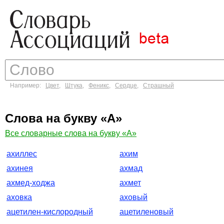
Например:
Цвет
,
Штука
,
Феникс
,
Сердце
,
Страшный
Слова на букву «А»
Все словарные слова на букву «А»
ахиллес
ахим
ахинея
ахмад
ахмед-ходжа
ахмет
аховка
аховый
ацетилен-кислородный
ацетиленовый