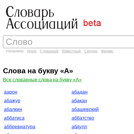
Например:
Идея
,
Страшный
,
Известный
,
Сердце
,
Феникс
Слова на букву «А»
Все словарные слова на букву «А»
аарон
абадан
абажур
абакан
абалкин
абашевский
аббатиса
аббатство
аббревиатура
абдулл