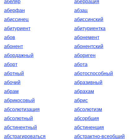
абеляр
аберрация
аберфан
абзац
абиссинец
абиссинский
абитуриент
абитуриентка
абов
абонемент
абонент
абонентский
абордажный
абориген
аборт
абота
аботный
аботоспособный
абочий
абразивный
абрам
абрахам
абрикосовый
абрис
абсолютизация
абсолютизм
абсолютный
абсорбция
абстинентный
абстиненция
абстрагироваться
абстрактно-всеобщий