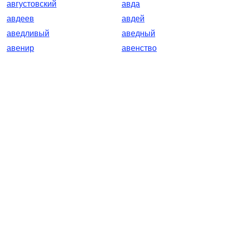
августовский
авда
авдеев
авдей
аведливый
аведный
авенир
авенство