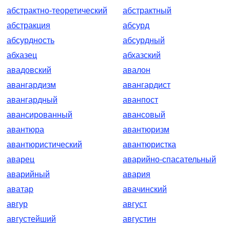
абстрактно-теоретический
абстрактный
абстракция
абсурд
абсурдность
абсурдный
абхазец
абхазский
авадовский
авалон
авангардизм
авангардист
авангардный
аванпост
авансированный
авансовый
авантюра
авантюризм
авантюристический
авантюристка
аварец
аварийно-спасательный
аварийный
авария
аватар
авачинский
авгур
август
августейший
августин