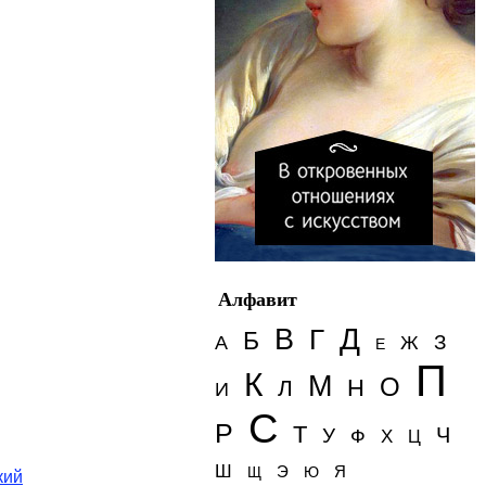
Алфавит
Д
В
Г
Б
З
А
Ж
Е
П
К
М
О
Н
Л
И
С
Р
Т
Ч
У
Ф
Х
Ц
Ш
Э
Я
Щ
Ю
кий