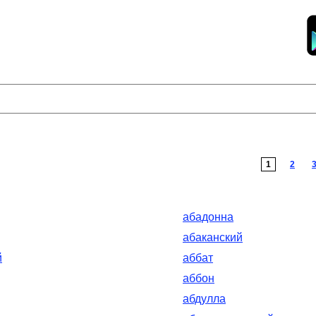
1
2
абадонна
абаканский
й
аббат
аббон
абдулла