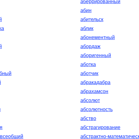
аберрированный
абин
й
абительск
ка
аблик
абонементный
й
абордаж
аборигенный
аботка
обный
аботчик
й
абракадабра
абрахамсон
абсолют
м
абсолютность
абство
я
абстрагирование
-всеобщий
абстрактно-математичес