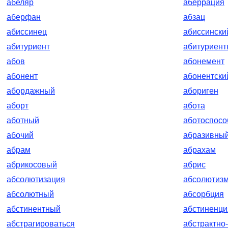
абеляр
аберрация
аберфан
абзац
абиссинец
абиссински
абитуриент
абитуриент
абов
абонемент
абонент
абонентски
абордажный
абориген
аборт
абота
аботный
аботоспос
абочий
абразивны
абрам
абрахам
абрикосовый
абрис
абсолютизация
абсолютиз
абсолютный
абсорбция
абстинентный
абстиненци
абстрагироваться
абстрактно