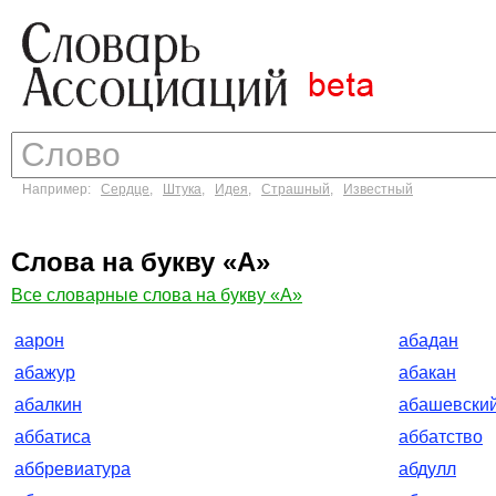
Например:
Сердце
,
Штука
,
Идея
,
Страшный
,
Известный
Слова на букву «А»
Все словарные слова на букву «А»
аарон
абадан
абажур
абакан
абалкин
абашевски
аббатиса
аббатство
аббревиатура
абдулл