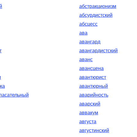
й
абстракционизм
абсурдистский
абсцесс
ава
авангард
т
авангардистский
аванс
авансцена
м
авантюрист
ка
авантюрный
пасательный
аварийность
аварский
аввакум
августа
августинский