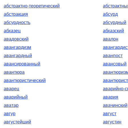
абстрактно-теоретический
абстрактны
абстракция
абсурд
абсурдность
абсурдный
абхазец
абхазский
авадовский
авалон
авангардизм
авангардис
авангардный
аванпост
авансированный
авансовый
авантюра
авантюриз
авантюристический
авантюрист
аварец
аварийно-с
аварийный
авария
аватар
авачинский
авгур
август
августейший
августин