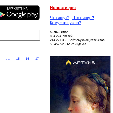
Новости дня
Что ищут?
Что пишут?
Кому это нужно?
53 963 слов
894 224 связей
214 227 380 байт обучающих текстов
56 452 528 байт индекса
3
. . .
15
16
17