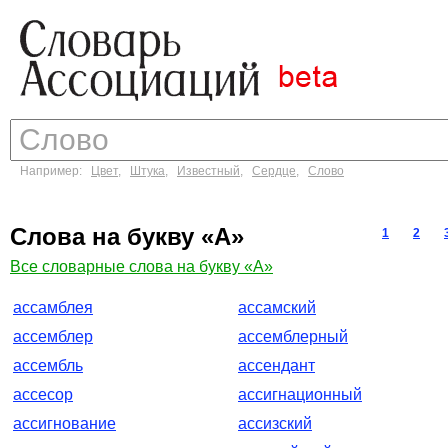
Например:
Цвет
,
Штука
,
Известный
,
Сердце
,
Слово
Слова на букву «А»
1
2
Все словарные слова на букву «А»
ассамблея
ассамский
ассемблер
ассемблерный
ассембль
ассендант
ассесор
ассигнационный
ассигнование
ассизский