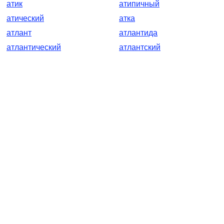
атик
атипичный
атический
атка
атлант
атлантида
атлантический
атлантский