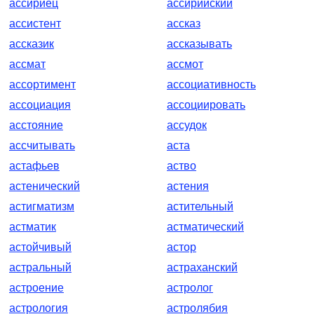
ассириец
ассирийский
ассистент
ассказ
ассказик
ассказывать
ассмат
ассмот
ассортимент
ассоциативность
ассоциация
ассоциировать
асстояние
ассудок
ассчитывать
аста
астафьев
аство
астенический
астения
астигматизм
астительный
астматик
астматический
астойчивый
астор
астральный
астраханский
астроение
астролог
астрология
астролябия