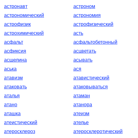
астронавт
астроном
астрономический
астрономия
астрофизик
астрофизический
астрохимический
асть
асфальт
асфальтобетонный
асфиксия
асцветать
асщелина
асывать
аська
ася
атавизм
атавистический
атаковать
атаковываться
аталья
атаман
атано
атанора
аташка
атеизм
атеистический
ателье
атеросклероз
атеросклеротический