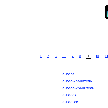
1
2
3
. . .
7
8
9
10
1
ангара
ангел-хранитель
ангела-хранитель
ангелок
ангельск