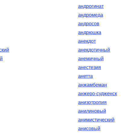
андрогинат
андромеда
андросов
андрюшка
анекдот
ский
анекдотичный
ий
анемичный
анестезия
анетта
анжамбеман
анжеро-судженск
анизотропия
анилиновый
анимистический
анисовый