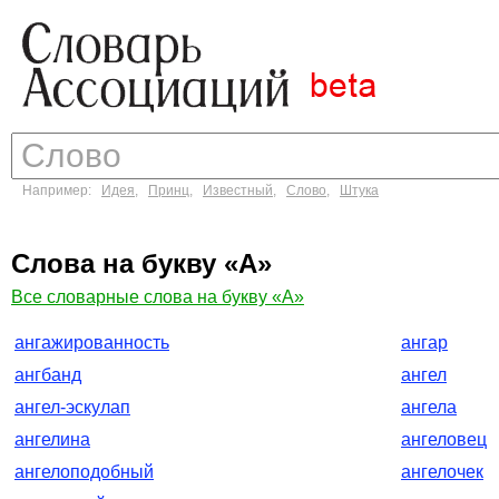
Например:
Идея
,
Принц
,
Известный
,
Слово
,
Штука
Слова на букву «А»
Все словарные слова на букву «А»
ангажированность
ангар
ангбанд
ангел
ангел-эскулап
ангела
ангелина
ангеловец
ангелоподобный
ангелочек