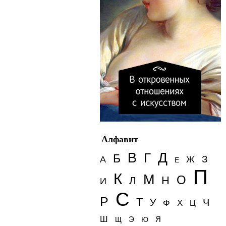
Алфавит
Д
В
Г
Б
З
А
Ж
Е
П
К
М
О
Н
Л
И
С
Р
Т
Ч
У
Ф
Х
Ц
Ш
Э
Я
Щ
Ю