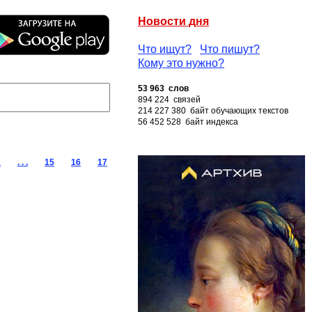
Новости дня
Что ищут?
Что пишут?
Кому это нужно?
53 963 слов
894 224 связей
214 227 380 байт обучающих текстов
56 452 528 байт индекса
1
. . .
15
16
17