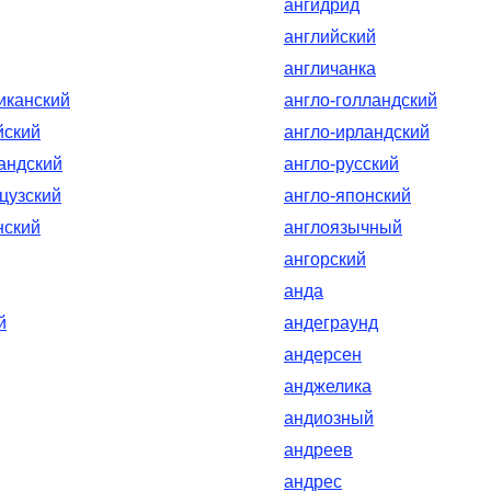
ангидрид
английский
англичанка
иканский
англо-голландский
йский
англо-ирландский
андский
англо-русский
цузский
англо-японский
нский
англоязычный
ангорский
анда
й
андеграунд
андерсен
анджелика
андиозный
андреев
андрес