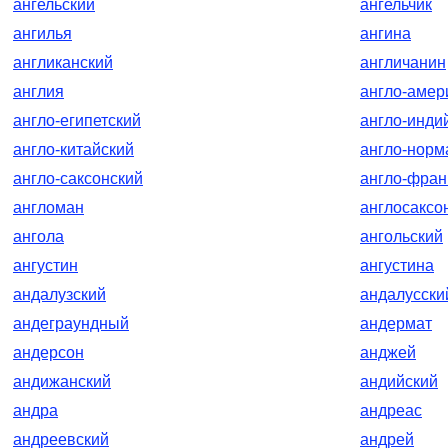
ангельский
ангельчик
ангилья
ангина
англиканский
англичанин
англия
англо-амер
англо-египетский
англо-инди
англо-китайский
англо-норм
англо-саксонский
англо-фран
англоман
англосаксо
ангола
ангольский
ангустин
ангустина
андалузский
андалусски
андеграундный
андермат
андерсон
анджей
андижанский
андийский
андра
андреас
андреевский
андрей