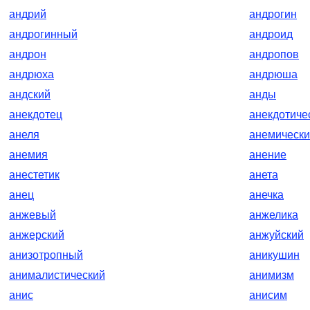
андрий
андрогин
андрогинный
андроид
андрон
андропов
андрюха
андрюша
андский
анды
анекдотец
анекдотиче
анеля
анемическ
анемия
анение
анестетик
анета
анец
анечка
анжевый
анжелика
анжерский
анжуйский
анизотропный
аникушин
анималистический
анимизм
анис
анисим