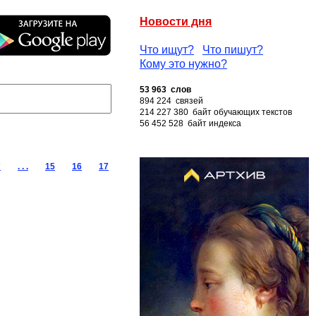
Новости дня
Что ищут?
Что пишут?
Кому это нужно?
53 963 слов
894 224 связей
214 227 380 байт обучающих текстов
56 452 528 байт индекса
7
. . .
15
16
17