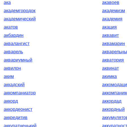
ака
акавоев
академгородок
академизм
академический
академия
акатов
акация
акбардин
аквавит
аквалангист
аквамарин
акварель
акварельн
аквариумный
акватория
аквилон
аквинат
аким
акимка
аккадский
аккомодац
аккомпаниатор
аккомпани
аккорд
аккордад
аккордеонист
аккордный
аккредитив
аккумулято
аккуратненький
аккуратнос