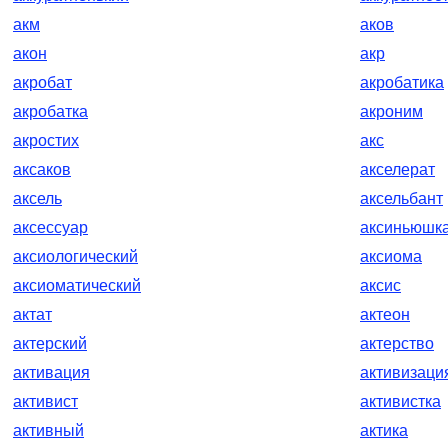
акм
аков
акон
акр
акробат
акробатика
акробатка
акроним
акростих
акс
аксаков
акселерат
аксель
аксельбант
аксессуар
аксиньюшк
аксиологический
аксиома
аксиоматический
аксис
актат
актеон
актерский
актерство
активация
активизаци
активист
активистка
активный
актика