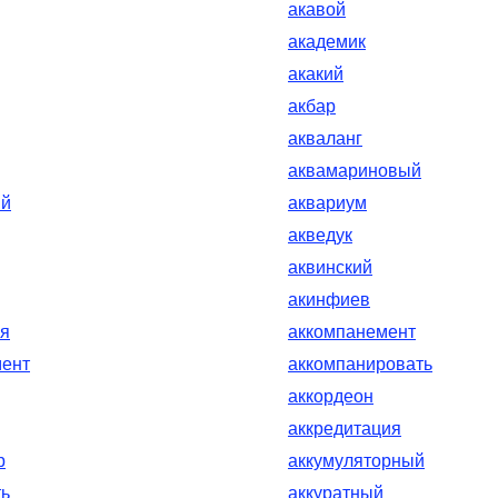
акавой
академик
акакий
акбар
акваланг
аквамариновый
ый
аквариум
акведук
аквинский
акинфиев
ия
аккомпанемент
мент
аккомпанировать
аккордеон
аккредитация
р
аккумуляторный
ть
аккуратный