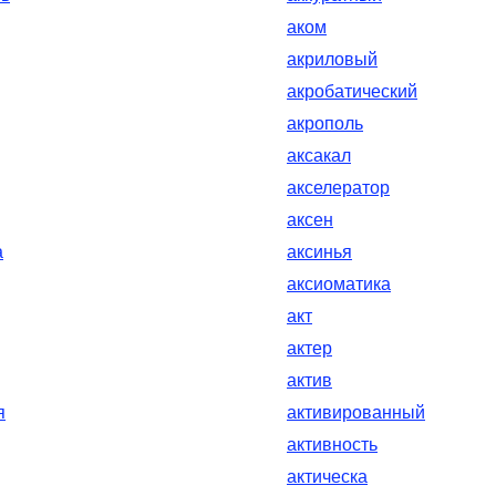
аком
акриловый
акробатический
акрополь
аксакал
акселератор
аксен
а
аксинья
аксиоматика
акт
актер
актив
я
активированный
активность
актическа