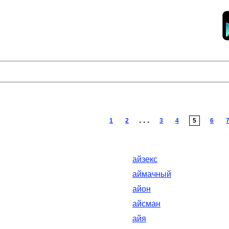
. . .
1
2
3
4
5
6
айзекс
аймачный
айон
айсман
айя