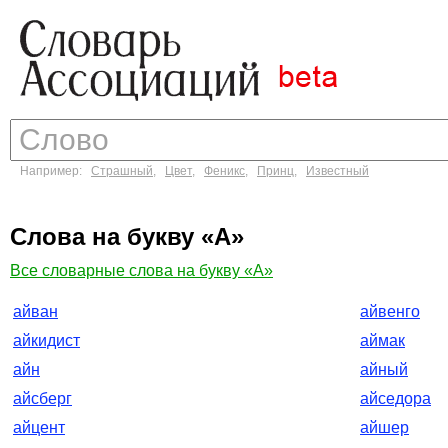
Например:
Страшный
,
Цвет
,
Феникс
,
Принц
,
Известный
Слова на букву «А»
Все словарные слова на букву «А»
айван
айвенго
айкидист
аймак
айн
айный
айсберг
айседора
айцент
айшер