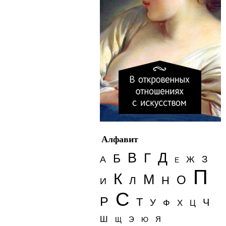
Алфавит
Д
В
Г
Б
З
А
Ж
Е
П
К
М
О
Н
Л
И
С
Р
Т
Ч
У
Ф
Х
Ц
Ш
Э
Я
Щ
Ю