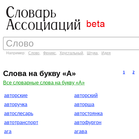
Например:
Слово
,
Феникс
,
Хрустальный
,
Штука
,
Идея
Слова на букву «А»
1
2
Все словарные слова на букву «А»
авторские
авторский
авторучка
авторша
автослесарь
автостоянка
автотранспорт
автофургон
ага
агава