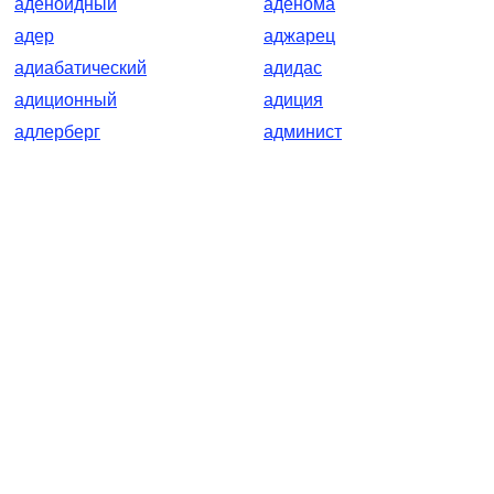
аденоидный
аденома
адер
аджарец
адиабатический
адидас
адиционный
адиция
адлерберг
админист