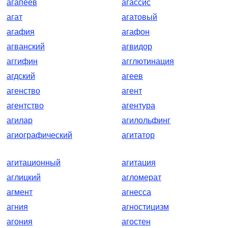
агапеев
агассис
агат
агатовый
агафия
агафон
агванский
агвидор
аггифин
агглютинация
агдский
агеев
агенство
агент
агентство
агентура
агилар
агилольфинг
агиографический
агитатор
агитационный
агитация
аглицкий
агломерат
агмент
агнесса
агния
агностицизм
агония
агостен