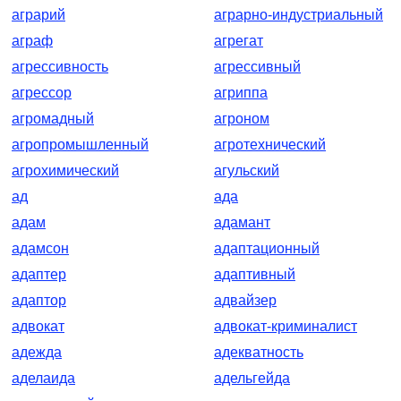
аграрий
аграрно-индустриальный
аграф
агрегат
агрессивность
агрессивный
агрессор
агриппа
агромадный
агроном
агропромышленный
агротехнический
агрохимический
агульский
ад
ада
адам
адамант
адамсон
адаптационный
адаптер
адаптивный
адаптор
адвайзер
адвокат
адвокат-криминалист
адежда
адекватность
аделаида
адельгейда