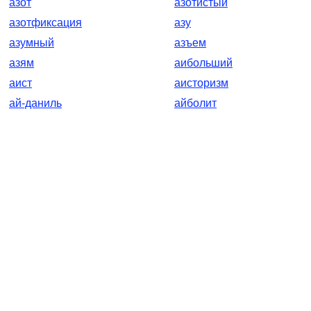
азот
азотистый
азотфиксация
азу
азумный
азъем
азям
аибольший
аист
аисторизм
ай-даниль
айболит