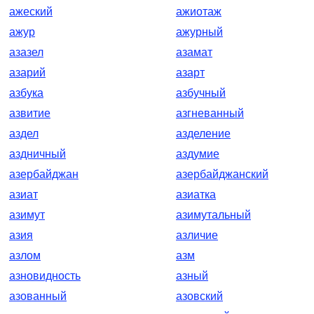
ажеский
ажиотаж
ажур
ажурный
азазел
азамат
азарий
азарт
азбука
азбучный
азвитие
азгневанный
аздел
азделение
аздничный
аздумие
азербайджан
азербайджанский
азиат
азиатка
азимут
азимутальный
азия
азличие
азлом
азм
азновидность
азный
азованный
азовский