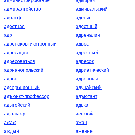
администрирование
адмирал
адмиралтейство
адмиральский
адольф
адонис
адостная
адостный
адр
адреналин
адренокортикотропный
адрес
адресация
адресный
адресоваться
адресок
адрианопольский
адриатический
адрон
адронный
адсорбционный
адунайский
адъюнкт-профессор
адъютант
адыгейский
адька
адюльтер
аевский
ажаж
ажан
аждый
ажение