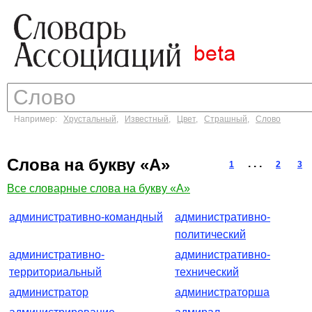
Например:
Хрустальный
,
Известный
,
Цвет
,
Страшный
,
Слово
Слова на букву «А»
. . .
1
2
3
Все словарные слова на букву «А»
административно-командный
административно-
политический
административно-
административно-
территориальный
технический
администратор
администраторша