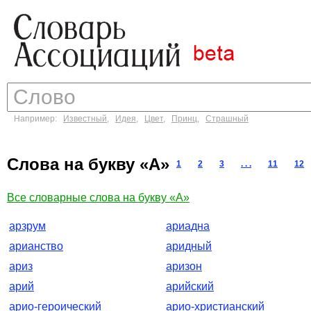
Например:
Известный
,
Идея
,
Цвет
,
Принц
,
Страшный
Слова на букву «А»
1
2
3
. . .
11
12
Все словарные слова на букву «А»
арзрум
ариадна
арианство
аридный
ариз
аризон
арий
арийский
арио-героический
арио-христианский