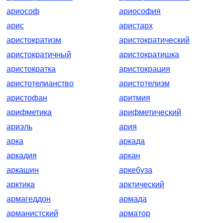
ариософ
ариософия
арис
аристарх
аристократизм
аристократический
аристократичный
аристократишка
аристократка
аристокрация
аристотелианство
аристотелизм
аристофан
аритмия
арифметика
арифметический
ариэль
ария
арка
аркада
аркадия
аркан
аркашин
аркебуза
арктика
арктический
армагеддон
армада
арманистский
арматор