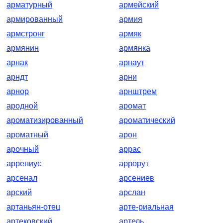
арматурный
армейский
армированный
армия
армстронг
армяк
армянин
армянка
арнак
арнаут
арндт
арни
арнор
арнштрем
ародной
аромат
ароматизированный
ароматический
ароматный
арон
арочный
аррас
аррениус
аррорут
арсенал
арсениев
арский
арслан
артаньян-отец
арте-риальная
артековский
артель