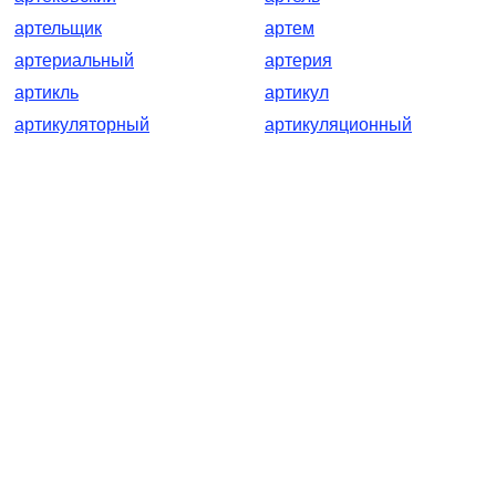
артельщик
артем
артериальный
артерия
артикль
артикул
артикуляторный
артикуляционный