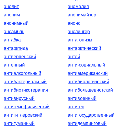
анолит
аномалия
аноним
анонимайзер
анонимный
анонс
ансамбль
анслингер
антабка
антагонизм
антарктида
антарктический
антверпенский
антей
антенный
анти-социальный
антиалкогольный
антиамериканский
антибактериальный
антибиологический
антибиотикотерапия
антибольшевистский
антивирусный
антивоенный
антигемофилический
антиген
антигитлеровский
антигосударственный
антигуманный
антидемпинговый