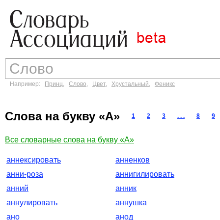
Например:
Принц
,
Слово
,
Цвет
,
Хрустальный
,
Феникс
Слова на букву «А»
1
2
3
. . .
8
9
Все словарные слова на букву «А»
аннексировать
анненков
анни-роза
аннигилировать
анний
анник
аннулировать
аннушка
ано
анод