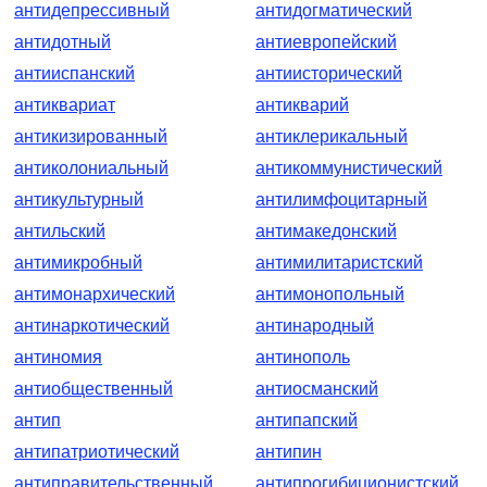
антидепрессивный
антидогматический
антидотный
антиевропейский
антииспанский
антиисторический
антиквариат
антикварий
антикизированный
антиклерикальный
антиколониальный
антикоммунистический
антикультурный
антилимфоцитарный
антильский
антимакедонский
антимикробный
антимилитаристский
антимонархический
антимонопольный
антинаркотический
антинародный
антиномия
антинополь
антиобщественный
антиосманский
антип
антипапский
антипатриотический
антипин
антиправительственный
антипрогибиционистский