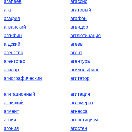
агапеев
агассис
агат
агатовый
агафия
агафон
агванский
агвидор
аггифин
агглютинация
агдский
агеев
агенство
агент
агентство
агентура
агилар
агилольфинг
агиографический
агитатор
агитационный
агитация
аглицкий
агломерат
агмент
агнесса
агния
агностицизм
агония
агостен