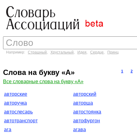
Например:
Страшный
,
Хрустальный
,
Идея
,
Сердце
,
Принц
Слова на букву «А»
1
2
Все словарные слова на букву «А»
авторские
авторский
авторучка
авторша
автослесарь
автостоянка
автотранспорт
автофургон
ага
агава