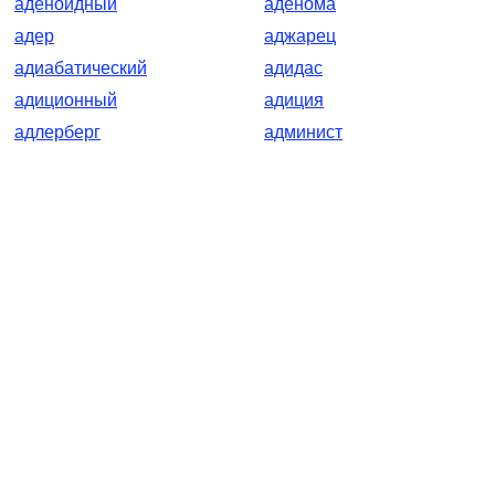
аденоидный
аденома
адер
аджарец
адиабатический
адидас
адиционный
адиция
адлерберг
админист