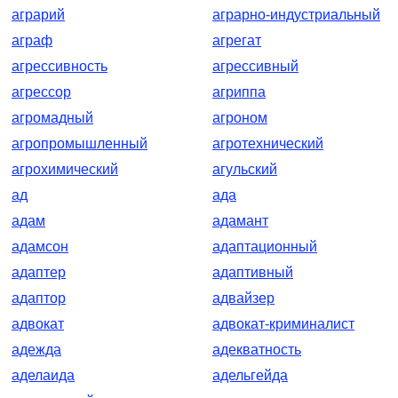
аграрий
аграрно-индустриальный
аграф
агрегат
агрессивность
агрессивный
агрессор
агриппа
агромадный
агроном
агропромышленный
агротехнический
агрохимический
агульский
ад
ада
адам
адамант
адамсон
адаптационный
адаптер
адаптивный
адаптор
адвайзер
адвокат
адвокат-криминалист
адежда
адекватность
аделаида
адельгейда