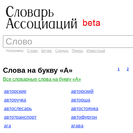
Например:
Слово
,
Штука
,
Сердце
,
Принц
,
Известный
Слова на букву «А»
1
2
Все словарные слова на букву «А»
авторские
авторский
авторучка
авторша
автослесарь
автостоянка
автотранспорт
автофургон
ага
агава