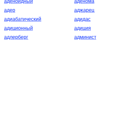
аденоидный
аденома
адер
аджарец
адиабатический
адидас
адиционный
адиция
адлерберг
админист