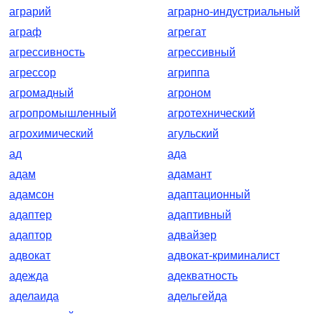
аграрий
аграрно-индустриальный
аграф
агрегат
агрессивность
агрессивный
агрессор
агриппа
агромадный
агроном
агропромышленный
агротехнический
агрохимический
агульский
ад
ада
адам
адамант
адамсон
адаптационный
адаптер
адаптивный
адаптор
адвайзер
адвокат
адвокат-криминалист
адежда
адекватность
аделаида
адельгейда