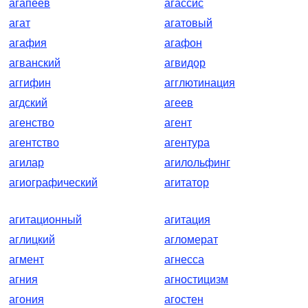
агапеев
агассис
агат
агатовый
агафия
агафон
агванский
агвидор
аггифин
агглютинация
агдский
агеев
агенство
агент
агентство
агентура
агилар
агилольфинг
агиографический
агитатор
агитационный
агитация
аглицкий
агломерат
агмент
агнесса
агния
агностицизм
агония
агостен