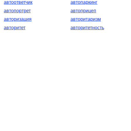
автоответчик
автопаркинг
автопортрет
автоприцеп
авторизация
авторитаризм
авторитет
авторитетность