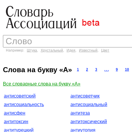
Например:
Штука
,
Хрустальный
,
Идея
,
Известный
,
Цвет
Слова на букву «А»
1
2
3
. . .
9
10
Все словарные слова на букву «А»
антисоветский
антисоветчик
антисоциальность
антисоциальный
антисфен
антитеза
антитоксин
антитоксический
антитурецкий
антиутопия