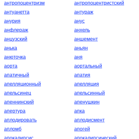
антропоцентризм
антропоцентристский
антуанетта
антураж
анурия
анус
анфлераж
анхель
анцузский
аншемент
анька
аньян
анюточка
аня
аорта
аортальный
апатичный
апатия
апелляционный
апелляция
апельсинец
апельсинный
апеннинский
апенушкин
апертура
апка
аплодировать
аплодисмент
апломб
апогей
апокалипсис
апокалипсический