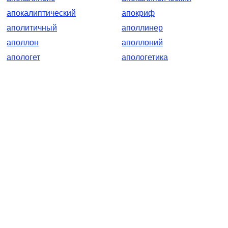
апокалиптический
апокриф
аполитичный
аполлинер
аполлон
аполлоний
апологет
апологетика