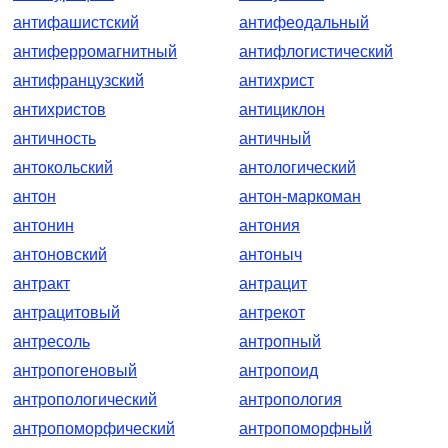
антифашистский
антифеодальный
антиферромагнитный
антифлогистический
антифранцузский
антихрист
антихристов
антициклон
античность
античный
антокольский
антологический
антон
антон-маркоман
антонин
антония
антоновский
антоныч
антракт
антрацит
антрацитовый
антрекот
антресоль
антропный
антропогеновый
антропоид
антропологический
антропология
антропоморфический
антропоморфный