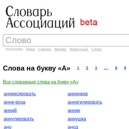
Например:
Идея
,
Сердце
,
Феникс
,
Известный
,
Слово
Слова на букву «А»
1
2
3
. . .
8
9
Все словарные слова на букву «А»
аннексировать
анненков
анни-роза
аннигилировать
анний
анник
аннулировать
аннушка
ано
анод