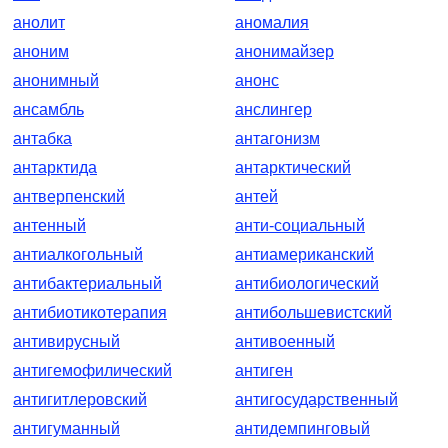
анолит
аномалия
аноним
анонимайзер
анонимный
анонс
ансамбль
анслингер
антабка
антагонизм
антарктида
антарктический
антверпенский
антей
антенный
анти-социальный
антиалкогольный
антиамериканский
антибактериальный
антибиологический
антибиотикотерапия
антибольшевистский
антивирусный
антивоенный
антигемофилический
антиген
антигитлеровский
антигосударственный
антигуманный
антидемпинговый