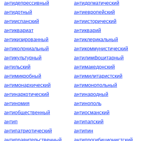
антидепрессивный
антидогматический
антидотный
антиевропейский
антииспанский
антиисторический
антиквариат
антикварий
антикизированный
антиклерикальный
антиколониальный
антикоммунистический
антикультурный
антилимфоцитарный
антильский
антимакедонский
антимикробный
антимилитаристский
антимонархический
антимонопольный
антинаркотический
антинародный
антиномия
антинополь
антиобщественный
антиосманский
антип
антипапский
антипатриотический
антипин
антиправительственный
антипрогибиционистский