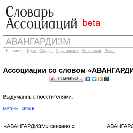
Например:
Идея
,
Сердце
,
Хрустальный
,
Известный
,
Принц
Ассоциации со словом «АВАНГАРД
Поделиться…
Выдуманные посетителями:
КАРТИНА
ХРУЩ В
«АВАНГАРДИЗМ»
связано с:
АВАНГАРД