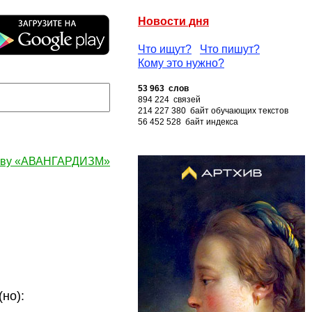
Новости дня
Что ищут?
Что пишут?
Кому это нужно?
53 963 слов
894 224 связей
214 227 380 байт обучающих текстов
56 452 528 байт индекса
лову «АВАНГАРДИЗМ»
но):