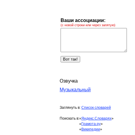
Ваши ассоциации:
(с новой строки или через запятую)
Озвучка
Музыкальный
Заглянуть в:
Список словарей
Поискать в:
«
Яндекс.Словарях
»
«
Грамота.ру
»
«
Википедии
»