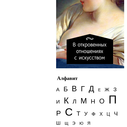
Алфавит
Д
В
Г
Б
З
А
Ж
Е
П
К
М
О
Н
Л
И
С
Р
Т
Ч
У
Ф
Х
Ц
Ш
Э
Я
Щ
Ю