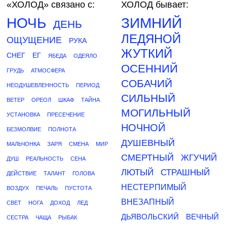
«ХОЛОД»
связано с:
ХОЛОД бывает:
НОЧЬ
ЗИМНИЙ
ДЕНЬ
ЛЕДЯНОЙ
ОЩУЩЕНИЕ
РУКА
ЖУТКИЙ
СНЕГ
ЕГ
ЯБЕДА
ОДЕЯЛО
ОСЕННИЙ
ГРУДЬ
АТМОСФЕРА
СОБАЧИЙ
НЕОДУШЕВЛЕННОСТЬ
ПЕРИОД
СИЛЬНЫЙ
ВЕТЕР
ОРЕОЛ
ШКАФ
ТАЙНА
МОГИЛЬНЫЙ
УСТАНОВКА
ПРЕСЕЧЕНИЕ
НОЧНОЙ
БЕЗМОЛВИЕ
ПОЛНОТА
ДУШЕВНЫЙ
МАЛЬЧОНКА
ЗАРЯ
СМЕНА
МИР
СМЕРТНЫЙ
ЖГУЧИЙ
ДУШ
РЕАЛЬНОСТЬ
СЕНА
ЛЮТЫЙ
СТРАШНЫЙ
ДЕЙСТВИЕ
ТАЛАНТ
ГОЛОВА
НЕСТЕРПИМЫЙ
ВОЗДУХ
ПЕЧАЛЬ
ПУСТОТА
ВНЕЗАПНЫЙ
СВЕТ
НОГА
ДОХОД
ЛЕД
ДЬЯВОЛЬСКИЙ
ВЕЧНЫЙ
СЕСТРА
ЧАЩА
РЫБАК