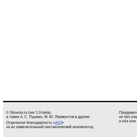
© Slovesa.ru (ver 1.0-beta)
Придумал
а также А. С. Пушкин, М. Ю. Лермонтов и другие.
не без уч
а оба они 
Отдельная благодарность «
АОТ
»
за их замечательный синтаксический анализатор.