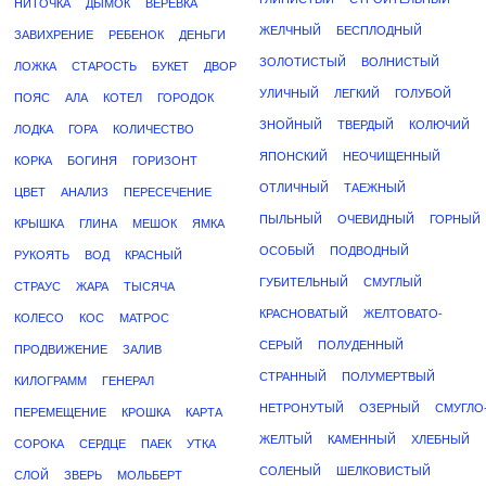
НИТОЧКА
ДЫМОК
ВЕРЕВКА
ЖЕЛЧНЫЙ
БЕСПЛОДНЫЙ
ЗАВИХРЕНИЕ
РЕБЕНОК
ДЕНЬГИ
ЗОЛОТИСТЫЙ
ВОЛНИСТЫЙ
ЛОЖКА
СТАРОСТЬ
БУКЕТ
ДВОР
УЛИЧНЫЙ
ЛЕГКИЙ
ГОЛУБОЙ
ПОЯС
АЛА
КОТЕЛ
ГОРОДОК
ЗНОЙНЫЙ
ТВЕРДЫЙ
КОЛЮЧИЙ
ЛОДКА
ГОРА
КОЛИЧЕСТВО
ЯПОНСКИЙ
НЕОЧИЩЕННЫЙ
КОРКА
БОГИНЯ
ГОРИЗОНТ
ОТЛИЧНЫЙ
ТАЕЖНЫЙ
ЦВЕТ
АНАЛИЗ
ПЕРЕСЕЧЕНИЕ
ПЫЛЬНЫЙ
ОЧЕВИДНЫЙ
ГОРНЫЙ
КРЫШКА
ГЛИНА
МЕШОК
ЯМКА
ОСОБЫЙ
ПОДВОДНЫЙ
РУКОЯТЬ
ВОД
КРАСНЫЙ
ГУБИТЕЛЬНЫЙ
СМУГЛЫЙ
СТРАУС
ЖАРА
ТЫСЯЧА
КРАСНОВАТЫЙ
ЖЕЛТОВАТО-
КОЛЕСО
КОС
МАТРОС
СЕРЫЙ
ПОЛУДЕННЫЙ
ПРОДВИЖЕНИЕ
ЗАЛИВ
СТРАННЫЙ
ПОЛУМЕРТВЫЙ
КИЛОГРАММ
ГЕНЕРАЛ
НЕТРОНУТЫЙ
ОЗЕРНЫЙ
СМУГЛО
ПЕРЕМЕЩЕНИЕ
КРОШКА
КАРТА
ЖЕЛТЫЙ
КАМЕННЫЙ
ХЛЕБНЫЙ
СОРОКА
СЕРДЦЕ
ПАЕК
УТКА
СОЛЕНЫЙ
ШЕЛКОВИСТЫЙ
СЛОЙ
ЗВЕРЬ
МОЛЬБЕРТ