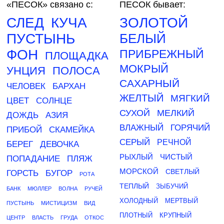
«ПЕСОК»
связано с:
ПЕСОК бывает:
СЛЕД
КУЧА
ЗОЛОТОЙ
ПУСТЫНЬ
БЕЛЫЙ
ФОН
ПРИБРЕЖНЫЙ
ПЛОЩАДКА
МОКРЫЙ
УНЦИЯ
ПОЛОСА
САХАРНЫЙ
ЧЕЛОВЕК
БАРХАН
ЖЕЛТЫЙ
МЯГКИЙ
ЦВЕТ
СОЛНЦЕ
СУХОЙ
МЕЛКИЙ
ДОЖДЬ
АЗИЯ
ВЛАЖНЫЙ
ГОРЯЧИЙ
ПРИБОЙ
СКАМЕЙКА
СЕРЫЙ
РЕЧНОЙ
БЕРЕГ
ДЕВОЧКА
РЫХЛЫЙ
ЧИСТЫЙ
ПОПАДАНИЕ
ПЛЯЖ
МОРСКОЙ
СВЕТЛЫЙ
ГОРСТЬ
БУГОР
РОТА
ТЕПЛЫЙ
ЗЫБУЧИЙ
БАНК
МЮЛЛЕР
ВОЛНА
РУЧЕЙ
ХОЛОДНЫЙ
МЕРТВЫЙ
ПУСТЫНЬ
МИСТИЦИЗМ
ВИД
ПЛОТНЫЙ
КРУПНЫЙ
ЦЕНТР
ВЛАСТЬ
ГРУДА
ОТКОС