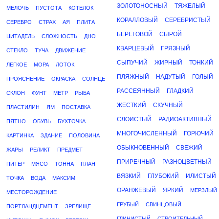
ЗОЛОТОНОСНЫЙ
ТЯЖЕЛЫЙ
МЕЛОЧЬ
ПУСТОТА
КОТЕЛОК
КОРАЛЛОВЫЙ
СЕРЕБРИСТЫЙ
СЕРЕБРО
СТРАХ
АЯ
ПЛИТА
БЕРЕГОВОЙ
СЫРОЙ
ЦИТАДЕЛЬ
СЛОЖНОСТЬ
ДНО
КВАРЦЕВЫЙ
ГРЯЗНЫЙ
СТЕКЛО
ТУЧА
ДВИЖЕНИЕ
СЫПУЧИЙ
ЖИРНЫЙ
ТОНКИЙ
ЛЕГКОЕ
МОРА
ЛОТОК
ПЛЯЖНЫЙ
НАДУТЫЙ
ГОЛЫЙ
ПРОЯСНЕНИЕ
ОКРАСКА
СОЛНЦЕ
РАССЕЯННЫЙ
ГЛАДКИЙ
СКЛОН
ФУНТ
МЕТР
РЫБА
ЖЕСТКИЙ
СКУЧНЫЙ
ПЛАСТИЛИН
ЯМ
ПОСТАВКА
СЛОИСТЫЙ
РАДИОАКТИВНЫЙ
ПЯТНО
ОБУВЬ
БУХТОЧКА
МНОГОЧИСЛЕННЫЙ
ГОРЮЧИЙ
КАРТИНКА
ЗДАНИЕ
ПОЛОВИНА
ОБЫКНОВЕННЫЙ
СВЕЖИЙ
ЖАРЫ
РЕЛИКТ
ПРЕДМЕТ
ПРИРЕЧНЫЙ
РАЗНОЦВЕТНЫЙ
ПИТЕР
МЯСО
ТОННА
ПЛАН
ВЯЗКИЙ
ГЛУБОКИЙ
ИЛИСТЫЙ
ТОЧКА
ВОДА
МАКСИМ
ОРАНЖЕВЫЙ
ЯРКИЙ
МЕРЗЛЫЙ
МЕСТОРОЖДЕНИЕ
ГРУБЫЙ
СВИНЦОВЫЙ
ПОРТЛАНДЦЕМЕНТ
ЗРЕЛИЩЕ
ГЛИНИСТЫЙ
СТРОИТЕЛЬНЫЙ