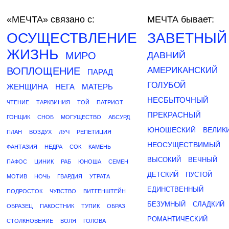
«МЕЧТА»
связано с:
МЕЧТА бывает:
ОСУЩЕСТВЛЕНИЕ
ЗАВЕТНЫЙ
ЖИЗНЬ
МИРО
ДАВНИЙ
ВОПЛОЩЕНИЕ
АМЕРИКАНСКИЙ
ПАРАД
ГОЛУБОЙ
ЖЕНЩИНА
НЕГА
МАТЕРЬ
НЕСБЫТОЧНЫЙ
ЧТЕНИЕ
ТАРКВИНИЯ
ТОЙ
ПАТРИОТ
ПРЕКРАСНЫЙ
ГОНЩИК
СНОБ
МОГУЩЕСТВО
АБСУРД
ЮНОШЕСКИЙ
ВЕЛИК
ПЛАН
ВОЗДУХ
ЛУЧ
РЕПЕТИЦИЯ
НЕОСУЩЕСТВИМЫЙ
ФАНТАЗИЯ
НЕДРА
СОК
КАМЕНЬ
ВЫСОКИЙ
ВЕЧНЫЙ
ПАФОС
ЦИНИК
РАБ
ЮНОША
СЕМЕН
ДЕТСКИЙ
ПУСТОЙ
МОТИВ
НОЧЬ
ГВАРДИЯ
УТРАТА
ЕДИНСТВЕННЫЙ
ПОДРОСТОК
ЧУВСТВО
ВИТГЕНШТЕЙН
БЕЗУМНЫЙ
СЛАДКИЙ
ОБРАЗЕЦ
ПАКОСТНИК
ТУПИК
ОБРАЗ
РОМАНТИЧЕСКИЙ
СТОЛКНОВЕНИЕ
ВОЛЯ
ГОЛОВА