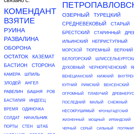
связано с:
ПЕТРОПАВЛОВС
КОМЕНДАНТ
ОЗЕРНЫЙ
ТУРЕЦКИЙ
ВЗЯТИЕ
СРЕДНЕВЕКОВЫЙ
СТАРЫЙ
РУИНА
БРЕСТСКИЙ
СТАРИННЫЙ
ДРЕ
РАЗВАЛИНА
ИЛЬИНСКИЙ
НЕПРИСТУПНЫЙ
ОБОРОНА
МОРСКОЙ
ТЮРЕМНЫЙ
ВЕРХНИЙ
ОСТАТОК
КАЗЕМАТ
БЕЛОГОРСКИЙ
ШЛИССЕЛЬБУРГСК
БАСТИОН
СТОРОНА
ДУХОВНЫЙ
ЧЕРНОРЕЧЕНСКИЙ
Я
КАМЕРА
ШПИЛЬ
ВЕНЕЦИАНСКИЙ
НИЖНИЙ
ВНУТРЕ
ЗЛОДЕЙ
АНГЕЛ
КУПЧИЙ
РИМСКИЙ
ВЕНСЕНСКИЙ
РАВЕЛИН
БАШНЯ
РОВ
ОГРОМНЫЙ
ПЛАВУЧИЙ
ДРЕВНЕРУ
БАСТИЛИЯ
ИНДЕЕЦ
ПОСЛЕДНИЙ
МАЛЫЙ
СНЕЖНЫЙ
ВРЕМЯ
ОДИНОЧКА
НЕСОКРУШИМЫЙ
КРОНШТАДТСКИЙ
СОЛДАТ
НАЧАЛЬНИК
ЖИЗНЕННЫЙ
МОЩНЫЙ
ИРЛАНДСКИЙ
ПОРТЫ
СТЕН
ШТАБ
ЧЕРНЫЙ
СЕРЫЙ
СИЛЬНЫЙ
ПОГРАНИ