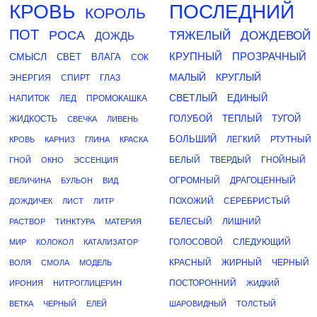
КРОВЬ
ПОСЛЕДНИЙ
КОРОЛЬ
ПОТ
РОСА
ТЯЖЕЛЫЙ
ДОЖДЕВОЙ
ДОЖДЬ
КРУПНЫЙ
ПРОЗРАЧНЫЙ
СМЫСЛ
СВЕТ
ВЛАГА
СОК
МАЛЫЙ
КРУГЛЫЙ
ЭНЕРГИЯ
СПИРТ
ГЛАЗ
СВЕТЛЫЙ
ЕДИНЫЙ
НАПИТОК
ЛЕД
ПРОМОКАШКА
ГОЛУБОЙ
ТЕПЛЫЙ
ТУГОЙ
ЖИДКОСТЬ
СВЕЧКА
ЛИВЕНЬ
БОЛЬШИЙ
ЛЕГКИЙ
РТУТНЫЙ
КРОВЬ
КАРНИЗ
ГЛИНА
КРАСКА
БЕЛЫЙ
ТВЕРДЫЙ
ГНОЙНЫЙ
ГНОЙ
ОКНО
ЭССЕНЦИЯ
ОГРОМНЫЙ
ДРАГОЦЕННЫЙ
ВЕЛИЧИНА
БУЛЬОН
ВИД
ПОХОЖИЙ
СЕРЕБРИСТЫЙ
ДОЖДИЧЕК
ЛИСТ
ЛИТР
БЕЛЕСЫЙ
ЛИШНИЙ
РАСТВОР
ТИНКТУРА
МАТЕРИЯ
ГОЛОСОВОЙ
СЛЕДУЮЩИЙ
МИР
КОЛОКОЛ
КАТАЛИЗАТОР
КРАСНЫЙ
ЖИРНЫЙ
ЧЕРНЫЙ
ВОЛЯ
СМОЛА
МОДЕЛЬ
ПОСТОРОННИЙ
ИРОНИЯ
НИТРОГЛИЦЕРИН
ЖИДКИЙ
ВЕТКА
ЧЕРНЫЙ
ЕЛЕЙ
ШАРОВИДНЫЙ
ТОЛСТЫЙ