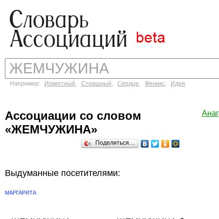
Например:
Известный
,
Страшный
,
Сердце
,
Феникс
,
Идея
Ассоциации со словом
Ана
«ЖЕМЧУЖИНА»
Поделиться…
Выдуманные посетителями:
МАРГАРИТА