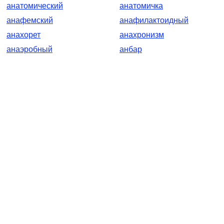
анатомический
анатомичка
анафемский
анафилактоидный
анахорет
анахронизм
анаэробный
анбар