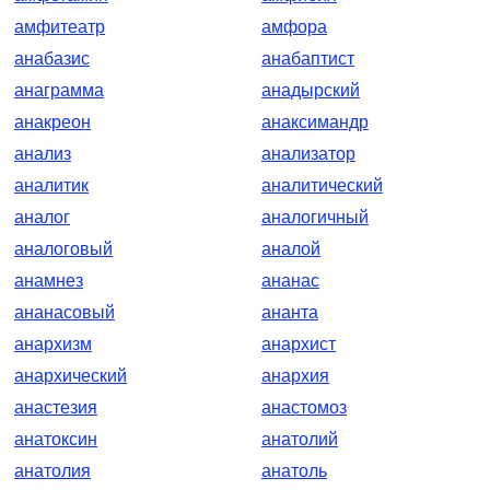
амфитеатр
амфора
анабазис
анабаптист
анаграмма
анадырский
анакреон
анаксимандр
анализ
анализатор
аналитик
аналитический
аналог
аналогичный
аналоговый
аналой
анамнез
ананас
ананасовый
ананта
анархизм
анархист
анархический
анархия
анастезия
анастомоз
анатоксин
анатолий
анатолия
анатоль