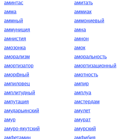
аминтас
амитать
амма
аммиак
аммный
аммониевый
аммуниция
амна
амнистия
амнон
амозонка
амок
аморализм
аморальность
амортизатор
амортизационный
аморфный
амотность
ампиловец
ампир
амплитудный
амплуа
ампутация
амстердам
амударьинский
амулет
амур
амурат
амуро-якутский
амурский
амфетамин
амфибия