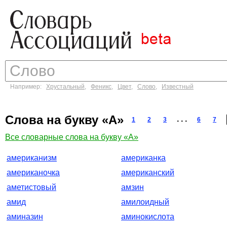
Например:
Хрустальный
,
Феникс
,
Цвет
,
Слово
,
Известный
Слова на букву «А»
. . .
1
2
3
6
7
Все словарные слова на букву «А»
американизм
американка
американочка
американский
аметистовый
амзин
амид
амилоидный
аминазин
аминокислота