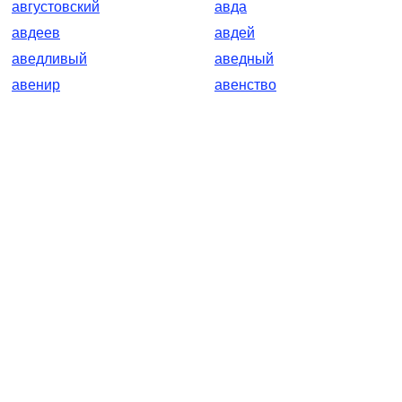
августовский
авда
авдеев
авдей
аведливый
аведный
авенир
авенство