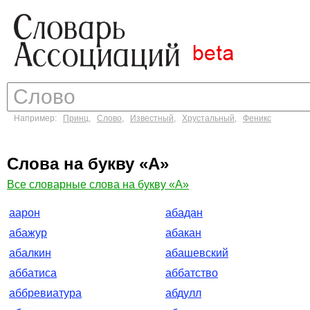
Например:
Принц
,
Слово
,
Известный
,
Хрустальный
,
Феникс
Слова на букву «А»
Все словарные слова на букву «А»
аарон
абадан
абажур
абакан
абалкин
абашевский
аббатиса
аббатство
аббревиатура
абдулл