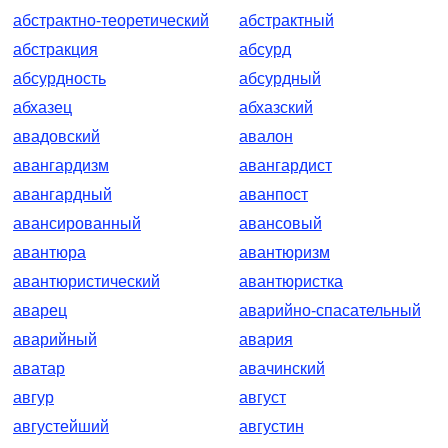
абстрактно-теоретический
абстрактный
абстракция
абсурд
абсурдность
абсурдный
абхазец
абхазский
авадовский
авалон
авангардизм
авангардист
авангардный
аванпост
авансированный
авансовый
авантюра
авантюризм
авантюристический
авантюристка
аварец
аварийно-спасательный
аварийный
авария
аватар
авачинский
авгур
август
августейший
августин