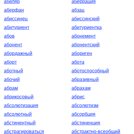
абеляр
аберрация
аберфан
абзац
абиссинец
абиссинский
абитуриент
абитуриентка
абов
абонемент
абонент
абонентский
абордажный
абориген
аборт
абота
аботный
аботоспособный
абочий
абразивный
абрам
абрахам
абрикосовый
абрис
абсолютизация
абсолютизм
абсолютный
абсорбция
абстинентный
абстиненция
абстрагироваться
абстрактно-всеобщий