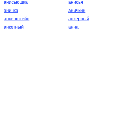
анисьюшка
анисья
аничка
аничкин
анкенштейн
анкерный
анкетный
анна