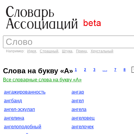
Например:
Идея
,
Страшный
,
Штука
,
Принц
,
Хрустальный
Слова на букву «А»
1
2
3
. . .
7
8
Все словарные слова на букву «А»
ангажированность
ангар
ангбанд
ангел
ангел-эскулап
ангела
ангелина
ангеловец
ангелоподобный
ангелочек