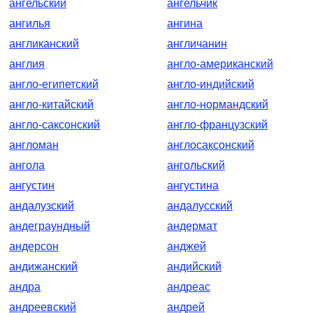
ангельский
ангельчик
ангилья
ангина
англиканский
англичанин
англия
англо-американский
англо-египетский
англо-индийский
англо-китайский
англо-нормандский
англо-саксонский
англо-французский
англоман
англосаксонский
ангола
ангольский
ангустин
ангустина
андалузский
андалусский
андеграундный
андермат
андерсон
анджей
андижанский
андийский
андра
андреас
андреевский
андрей