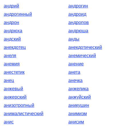
андрий
андрогин
андрогинный
андроид
андрон
андропов
андрюха
андрюша
андский
анды
анекдотец
анекдотический
анеля
анемический
анемия
анение
анестетик
анета
анец
анечка
анжевый
анжелика
анжерский
анжуйский
анизотропный
аникушин
анималистический
анимизм
анис
анисим