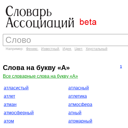
Например:
Феникс
,
Известный
,
Идея
,
Цвет
,
Хрустальный
Слова на букву «А»
1
Все словарные слова на букву «А»
атласистый
атласный
атлет
атлетика
атман
атмосфера
атмосферный
атный
атом
атомарный