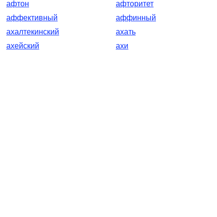
афтон
афторитет
аффективный
аффинный
ахалтекинский
ахать
ахейский
ахи