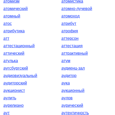
атомизм
атомистика
атомический
атомно-лучевой
атомный
атомоход
атос
атрибут
атрибутика
атрофия
атт
аттерсон
аттестационный
аттестация
аттический
аттрактивный
атулька
атум
аугсбургский
аудиенц-зал
аудиовизуальный
аудитор
аудиторский
аука
аукционист
аукционный
аулить
аулов
аурелиано
аурический
аут
аутентичность