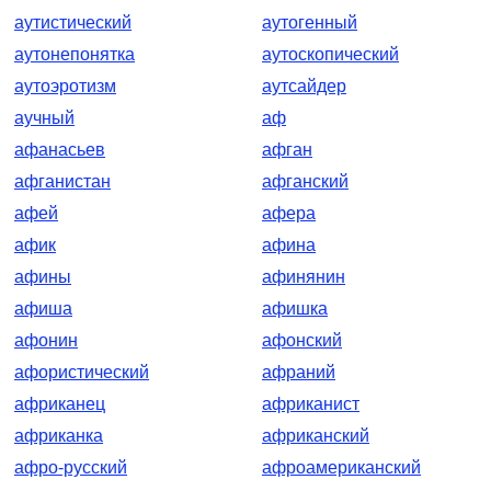
аутистический
аутогенный
аутонепонятка
аутоскопический
аутоэротизм
аутсайдер
аучный
аф
афанасьев
афган
афганистан
афганский
афей
афера
афик
афина
афины
афинянин
афиша
афишка
афонин
афонский
афористический
афраний
африканец
африканист
африканка
африканский
афро-русский
афроамериканский